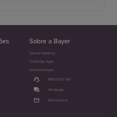
ões
Sobre a Bayer
Sala de Imprensa
Conteúdos Agro
Converse Bayer:
support_agent
0800 0115 560
question_answer
Whatsapp
mail_outline
Fale Conosco