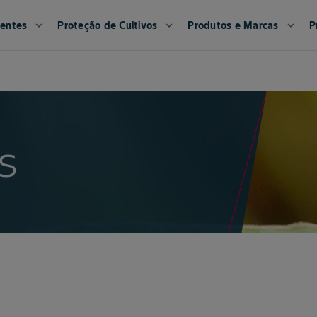
entes
expand_more
Proteção de Cultivos
expand_more
Produtos e Marcas
expand_more
P
s