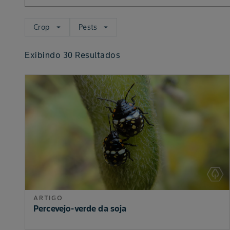
Crop
Pests
arrow_drop_down
arrow_drop_down
Exibindo
30
Resultados
ARTIGO
Percevejo-verde da soja