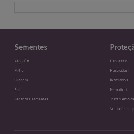
Sementes
Proteç
Algodão
Fungicidas
Milho
Herbicidas
Silagem
Inseticidas
Soja
Nematicida
Ver todas sementes
Tratamento d
Ver todos os 