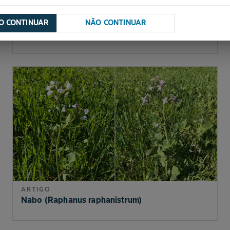
JO CONTINUAR
NÃO CONTINUAR
ARTIGO
Antracnose (Colletotrichum truncatum)
ARTIGO
Nabo (Raphanus raphanistrum)