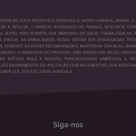
ATENÇÃO: ESTE PRODUTO É PERIGOSO À SAÚDE HUMANA, ANIMAL E 
SE E REALIZE O MANEJO INTEGRADO DE PRAGAS; DESCARTE CO
UAL (EPI’S); NÃO PERMITA QUE MENORES DE IDADE TRABALHEM NA
OS D’ÁGUA; AS EMBALAGENS VAZIAS DEVEM SER ENXAGUADAS TRÊ
IQUE SOMENTE AS DOSES RECOMENDADAS; MANTENHA CRIANÇAS, ANI
URANTE O MANUSEIO DO PRODUTO; NÃO DESENTUPA BICOS, ORIFÍCI
DE RÓTULO, BULA E RECEITA; PERICULOSIDADE AMBIENTAL E DE
LIZE EQUIPAMENTOS DE APLICAÇÃO COM VAZAMENTOS; LEIA ATENTAME
BER LER. USO EXCLUSIVO AGRÍCOLA.
Siga-nos