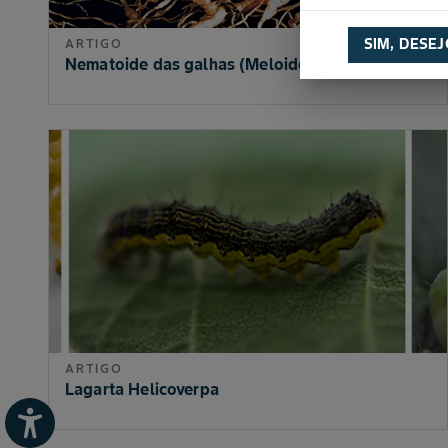
SIM, DESE
ARTIGO
Nematoide das galhas (Meloidogyne incognita)
ARTIGO
Lagarta Helicoverpa