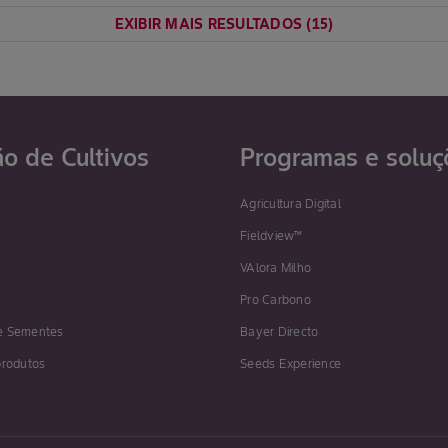
EXIBIR MAIS RESULTADOS
(
15
)
ão de Cultivos
Programas e soluç
Agricultura Digital
Fieldview™
VAlora Milho
Pro Carbono
e Sementes
Bayer Directo
produtos
Seeds Experience