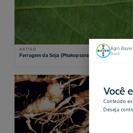
Agro Bayer
ARTIGO
Brasil
Ferrugem da Soja (Phakopsora pachyrhizi)
Você e
Conteúdo exc
Deseja conti