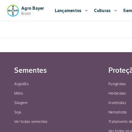
Agro Bayer
Lançamentos
expand_more
Culturas
expand_more
Sem
Brasil
Sementes
Proteç
Algodão
Fungicidas
Milho
Herbicidas
Silagem
Inseticidas
Soja
Nematicida
Ver todas sementes
Tratamento d
Ver todos os 