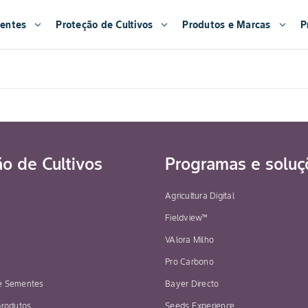
entes
expand_more
Proteção de Cultivos
expand_more
Produtos e Marcas
expand_more
P
ão de Cultivos
Programas e soluç
Agricultura Digital
Fieldview™
VAlora Milho
Pro Carbono
e Sementes
Bayer Directo
produtos
Seeds Experience