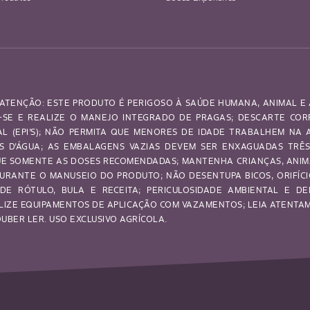
ATENÇÃO: ESTE PRODUTO É PERIGOSO À SAÚDE HUMANA, ANIMAL E 
SE E REALIZE O MANEJO INTEGRADO DE PRAGAS; DESCARTE CO
UAL (EPI’S); NÃO PERMITA QUE MENORES DE IDADE TRABALHEM NA
OS D’ÁGUA; AS EMBALAGENS VAZIAS DEVEM SER ENXAGUADAS TRÊ
IQUE SOMENTE AS DOSES RECOMENDADAS; MANTENHA CRIANÇAS, ANI
URANTE O MANUSEIO DO PRODUTO; NÃO DESENTUPA BICOS, ORIFÍCI
DE RÓTULO, BULA E RECEITA; PERICULOSIDADE AMBIENTAL E DE
LIZE EQUIPAMENTOS DE APLICAÇÃO COM VAZAMENTOS; LEIA ATENTAME
BER LER. USO EXCLUSIVO AGRÍCOLA.