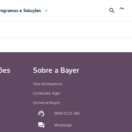
search
rogramas e Soluções
expand_more
ões
Sobre a Bayer
Sala de Imprensa
Conteúdos Agro
Converse Bayer:
support_agent
0800 0115 560
question_answer
Whatsapp