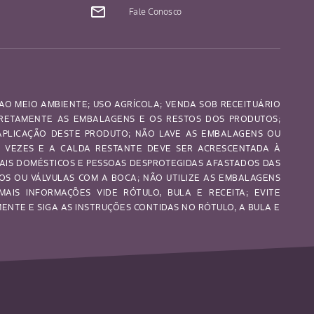
mail_outline
Fale Conosco
AO MEIO AMBIENTE; USO AGRÍCOLA; VENDA SOB RECEITUÁRIO
RRETAMENTE AS EMBALAGENS E OS RESTOS DOS PRODUTOS;
 APLICAÇÃO DESTE PRODUTO; NÃO LAVE AS EMBALAGENS OU
S VEZES E A CALDA RESTANTE DEVE SER ACRESCENTADA À
MAIS DOMÉSTICOS E PESSOAS DESPROTEGIDAS AFASTADOS DAS
OS OU VÁLVULAS COM A BOCA; NÃO UTILIZE AS EMBALAGENS
MAIS INFORMAÇÕES VIDE RÓTULO, BULA E RECEITA; EVITE
NTE E SIGA AS INSTRUÇÕES CONTIDAS NO RÓTULO, A BULA E