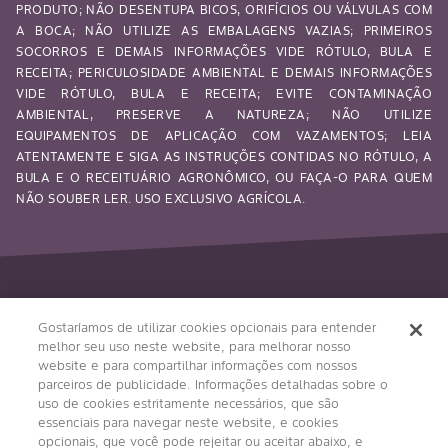
PRODUTO; NÃO DESENTUPA BICOS, ORIFÍCIOS OU VÁLVULAS COM
A BOCA; NÃO UTILIZE AS EMBALAGENS VAZIAS; PRIMEIROS
SOCORROS E DEMAIS INFORMAÇÕES VIDE RÓTULO, BULA E
RECEITA; PERICULOSIDADE AMBIENTAL E DEMAIS INFORMAÇÕES
VIDE RÓTULO, BULA E RECEITA; EVITE CONTAMINAÇÃO
AMBIENTAL, PRESERVE A NATUREZA; NÃO UTILIZE
EQUIPAMENTOS DE APLICAÇÃO COM VAZAMENTOS; LEIA
ATENTAMENTE E SIGA AS INSTRUÇÕES CONTIDAS NO RÓTULO, A
BULA E O RECEITUÁRIO AGRONÔMICO, OU FAÇA-O PARA QUEM
NÃO SOUBER LER. USO EXCLUSIVO AGRÍCOLA.
Siga-nos
Gostaríamos de utilizar cookies opcionais para entender
melhor seu uso neste website, para melhorar nosso
website e para compartilhar informações com nossos
parceiros de publicidade. Informações detalhadas sobre o
uso de cookies estritamente necessários, que são
essenciais para navegar neste website, e cookies
opcionais, que você pode rejeitar ou aceitar abaixo, e