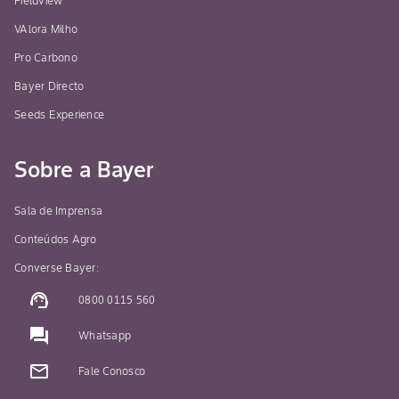
Fieldview™
VAlora Milho
Pro Carbono
Bayer Directo
Seeds Experience
Sobre a Bayer
Sala de Imprensa
Conteúdos Agro
Converse Bayer:
support_agent
0800 0115 560
question_answer
Whatsapp
mail_outline
Fale Conosco