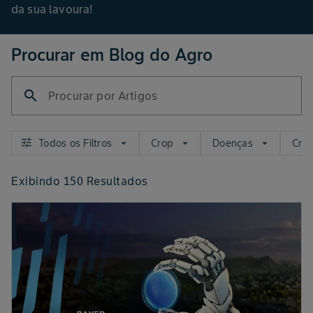
da sua lavoura!
Procurar em Blog do Agro
search
Procurar por Artigos
tune
Todos os Filtros
Crop
Doenças
Cro
arrow_drop_down
arrow_drop_down
arrow_drop_down
Exibindo
150
Resultados