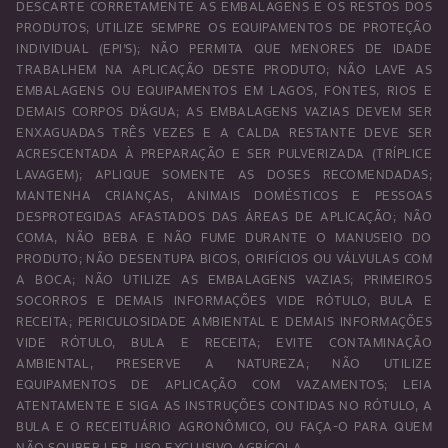
DESCARTE CORRETAMENTE AS EMBALAGENS E OS RESTOS DOS
PRODUTOS; UTILIZE SEMPRE OS EQUIPAMENTOS DE PROTEÇÃO
INDIVIDUAL (EPI’S); NÃO PERMITA QUE MENORES DE IDADE
TRABALHEM NA APLICAÇÃO DESTE PRODUTO; NÃO LAVE AS
EMBALAGENS OU EQUIPAMENTOS EM LAGOS, FONTES, RIOS E
DEMAIS CORPOS D’ÁGUA; AS EMBALAGENS VAZIAS DEVEM SER
ENXAGUADAS TRÊS VEZES E A CALDA RESTANTE DEVE SER
ACRESCENTADA À PREPARAÇÃO E SER PULVERIZADA (TRÍPLICE
LAVAGEM); APLIQUE SOMENTE AS DOSES RECOMENDADAS;
MANTENHA CRIANÇAS, ANIMAIS DOMÉSTICOS E PESSOAS
DESPROTEGIDAS AFASTADOS DAS ÁREAS DE APLICAÇÃO; NÃO
COMA, NÃO BEBA E NÃO FUME DURANTE O MANUSEIO DO
PRODUTO; NÃO DESENTUPA BICOS, ORIFÍCIOS OU VÁLVULAS COM
A BOCA; NÃO UTILIZE AS EMBALAGENS VAZIAS; PRIMEIROS
SOCORROS E DEMAIS INFORMAÇÕES VIDE RÓTULO, BULA E
RECEITA; PERICULOSIDADE AMBIENTAL E DEMAIS INFORMAÇÕES
VIDE RÓTULO, BULA E RECEITA; EVITE CONTAMINAÇÃO
AMBIENTAL, PRESERVE A NATUREZA; NÃO UTILIZE
EQUIPAMENTOS DE APLICAÇÃO COM VAZAMENTOS; LEIA
ATENTAMENTE E SIGA AS INSTRUÇÕES CONTIDAS NO RÓTULO, A
BULA E O RECEITUÁRIO AGRONÔMICO, OU FAÇA-O PARA QUEM
NÃO SOUBER LER. USO EXCLUSIVO AGRÍCOLA.