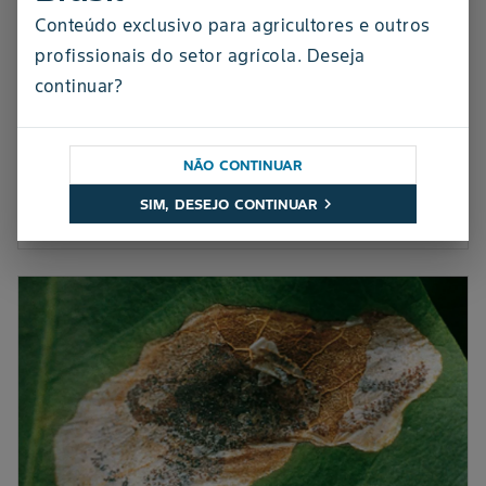
Conteúdo exclusivo para agricultores e outros
profissionais do setor agrícola. Deseja
continuar?
ARTIGO
Controle de percevejos: métodos seguros e
sustentáveis para evitar infestações
NÃO CONTINUAR
chevron_right
SIM, DESEJO CONTINUAR
13 de novembro de 2024