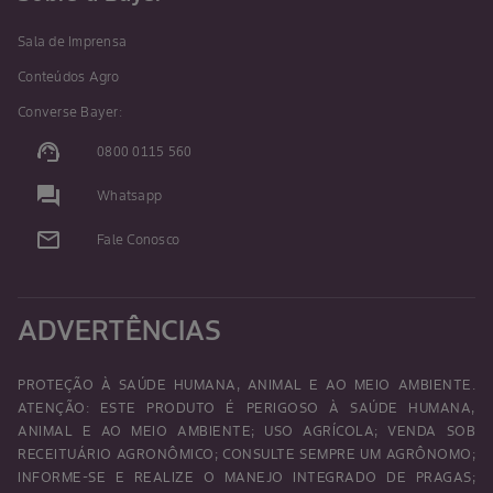
Sala de Imprensa
Conteúdos Agro
Converse Bayer:
support_agent
0800 0115 560
question_answer
Whatsapp
mail_outline
Fale Conosco
ADVERTÊNCIAS
PROTEÇÃO À SAÚDE HUMANA, ANIMAL E AO MEIO AMBIENTE.
ATENÇÃO: ESTE PRODUTO É PERIGOSO À SAÚDE HUMANA,
ANIMAL E AO MEIO AMBIENTE; USO AGRÍCOLA; VENDA SOB
RECEITUÁRIO AGRONÔMICO; CONSULTE SEMPRE UM AGRÔNOMO;
INFORME-SE E REALIZE O MANEJO INTEGRADO DE PRAGAS;