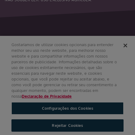
Siga-nos
Gostaríamos de utilizar cookies opcionais para entender
melhor seu uso neste website, para melhorar nosso
website e para compartilhar informações com nossos
parceiros de publicidade. Informações detalhadas sobre o
uso de cookies estritamente necessários, que são
essenciais para navegar neste website, e cookies
opcionais, que você pode rejeitar ou aceitar abaixo, e
como você pode gerenciar ou retirar seu consentimento a
qualquer momento, podem ser encontradas em
Condições Gerais
Política de Privacidade
nossa
Declaração de Privacidade
Regulamento Impulso Bayer
Configurações dos Cookies
Política de Privacidade de Redes Sociais
Imprint
Configurações de Cookies
Rejeitar Cookies