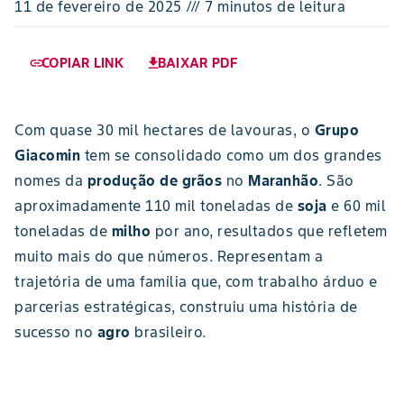
11 de fevereiro de 2025 /// 7 minutos de leitura
COPIAR LINK
BAIXAR PDF
link
download
Com quase 30 mil hectares de lavouras, o
Grupo
Giacomin
tem se consolidado como um dos grandes
nomes da
produção de grãos
no
Maranhão
. São
aproximadamente 110 mil toneladas de
soja
e 60 mil
toneladas de
milho
por ano, resultados que refletem
muito mais do que números. Representam a
trajetória de uma família que, com trabalho árduo e
parcerias estratégicas, construiu uma história de
sucesso no
agro
brasileiro.