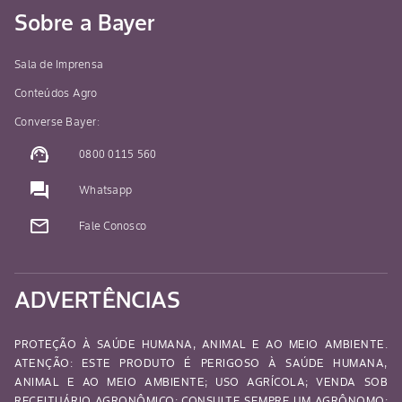
Sobre a Bayer
Sala de Imprensa
Conteúdos Agro
Converse Bayer:
support_agent
0800 0115 560
question_answer
Whatsapp
mail_outline
Fale Conosco
ADVERTÊNCIAS
PROTEÇÃO À SAÚDE HUMANA, ANIMAL E AO MEIO AMBIENTE.
ATENÇÃO: ESTE PRODUTO É PERIGOSO À SAÚDE HUMANA,
ANIMAL E AO MEIO AMBIENTE; USO AGRÍCOLA; VENDA SOB
RECEITUÁRIO AGRONÔMICO; CONSULTE SEMPRE UM AGRÔNOMO;