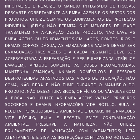
INFORME-SE E REALIZE O MANEJO INTEGRADO DE PRAGAS;
DESCARTE CORRETAMENTE AS EMBALAGENS E OS RESTOS DOS
PRODUTOS; UTILIZE SEMPRE OS EQUIPAMENTOS DE PROTEÇÃO
INDIVIDUAL (EPI’S); NÃO PERMITA QUE MENORES DE IDADE
TRABALHEM NA APLICAÇÃO DESTE PRODUTO; NÃO LAVE AS
EMBALAGENS OU EQUIPAMENTOS EM LAGOS, FONTES, RIOS E
DEMAIS CORPOS D’ÁGUA; AS EMBALAGENS VAZIAS DEVEM SER
ENXAGUADAS TRÊS VEZES E A CALDA RESTANTE DEVE SER
ACRESCENTADA À PREPARAÇÃO E SER PULVERIZADA (TRÍPLICE
LAVAGEM); APLIQUE SOMENTE AS DOSES RECOMENDADAS;
MANTENHA CRIANÇAS, ANIMAIS DOMÉSTICOS E PESSOAS
DESPROTEGIDAS AFASTADOS DAS ÁREAS DE APLICAÇÃO; NÃO
COMA, NÃO BEBA E NÃO FUME DURANTE O MANUSEIO DO
PRODUTO; NÃO DESENTUPA BICOS, ORIFÍCIOS OU VÁLVULAS COM
A BOCA; NÃO UTILIZE AS EMBALAGENS VAZIAS; PRIMEIROS
SOCORROS E DEMAIS INFORMAÇÕES VIDE RÓTULO, BULA E
RECEITA; PERICULOSIDADE AMBIENTAL E DEMAIS INFORMAÇÕES
VIDE RÓTULO, BULA E RECEITA; EVITE CONTAMINAÇÃO
AMBIENTAL, PRESERVE A NATUREZA; NÃO UTILIZE
EQUIPAMENTOS DE APLICAÇÃO COM VAZAMENTOS; LEIA
ATENTAMENTE E SIGA AS INSTRUÇÕES CONTIDAS NO RÓTULO, A