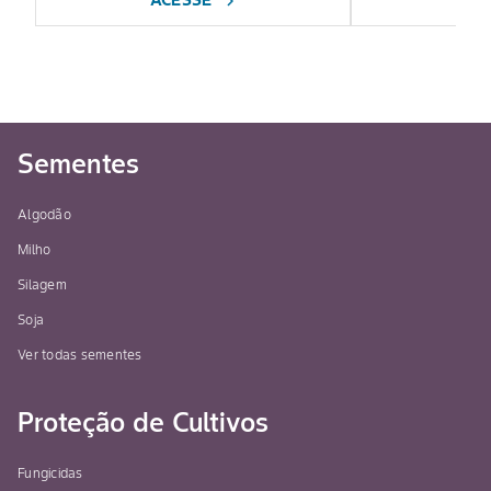
ACESSE
AC
chevron_right
Sementes
Algodão
Milho
Silagem
Soja
Ver todas sementes
Proteção de Cultivos
Fungicidas