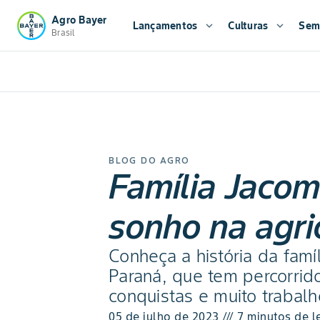
Agro Bayer
Lançamentos
expand_more
Culturas
expand_more
Sem
Brasil
BLOG DO AGRO
Família Jacom
sonho na agri
Conheça a história da fam
Paraná, que tem percorri
conquistas e muito trabal
05 de julho de 2023 /// 7 minutos de l