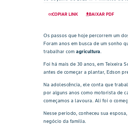
COPIAR LINK
BAIXAR PDF
link
download
Os passos que hoje percorrem um dos
Foram anos em busca de um sonho que
trabalhar com
agricultura
.
Foi há mais de 30 anos, em Teixeira 
antes de começar a plantar, Edson pr
Na adolescência, ele conta que traba
por alguns anos como motorista de ca
começamos a lavoura. Ali foi o começ
Nesse período, conheceu sua esposa, R
negócio da família.