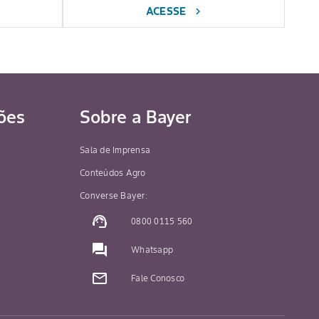
ACESSE
chevron_right
ões
Sobre a Bayer
Sala de Imprensa
Conteúdos Agro
Converse Bayer:
support_agent
0800 0115 560
question_answer
Whatsapp
mail_outline
Fale Conosco