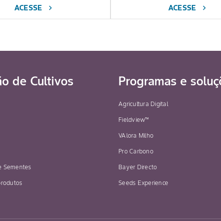
ACESSE
ACESSE
chevron_right
chevron_right
ão de Cultivos
Programas e soluç
Agricultura Digital
Fieldview™
VAlora Milho
Pro Carbono
e Sementes
Bayer Directo
produtos
Seeds Experience