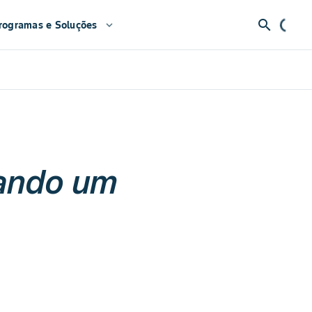
search
rogramas e Soluções
expand_more
vando um