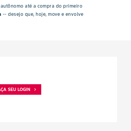
 autônomo até a compra do primeiro
a
-- desejo que, hoje, move e envolve
AÇA SEU LOGIN
chevron_right