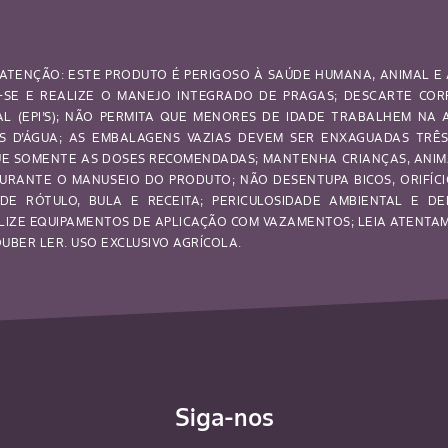
ATENÇÃO: ESTE PRODUTO É PERIGOSO À SAÚDE HUMANA, ANIMAL E 
SE E REALIZE O MANEJO INTEGRADO DE PRAGAS; DESCARTE CO
UAL (EPI’S); NÃO PERMITA QUE MENORES DE IDADE TRABALHEM NA
OS D’ÁGUA; AS EMBALAGENS VAZIAS DEVEM SER ENXAGUADAS TRÊ
IQUE SOMENTE AS DOSES RECOMENDADAS; MANTENHA CRIANÇAS, ANI
URANTE O MANUSEIO DO PRODUTO; NÃO DESENTUPA BICOS, ORIFÍCI
DE RÓTULO, BULA E RECEITA; PERICULOSIDADE AMBIENTAL E DE
LIZE EQUIPAMENTOS DE APLICAÇÃO COM VAZAMENTOS; LEIA ATENTAME
BER LER. USO EXCLUSIVO AGRÍCOLA.
Siga-nos