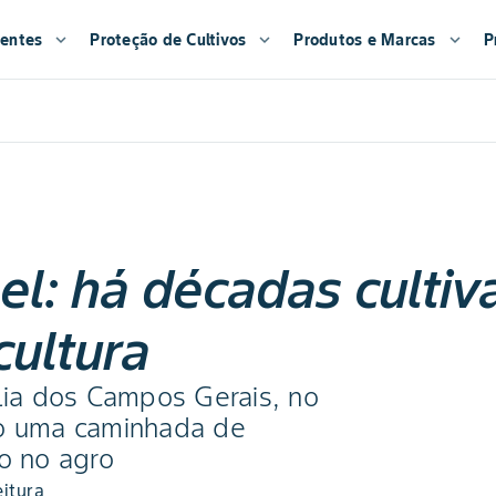
entes
expand_more
Proteção de Cultivos
expand_more
Produtos e Marcas
expand_more
P
el: há décadas culti
cultura
ília dos Campos Gerais, no
do uma caminhada de
ho no agro
eitura