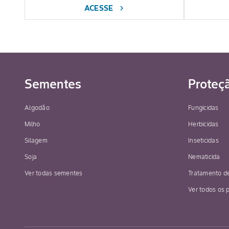
ACESSE
chevron_right
Sementes
Proteç
Algodão
Fungicidas
Milho
Herbicidas
Silagem
Inseticidas
Soja
Nematicida
Ver todas sementes
Tratamento d
Ver todos os 