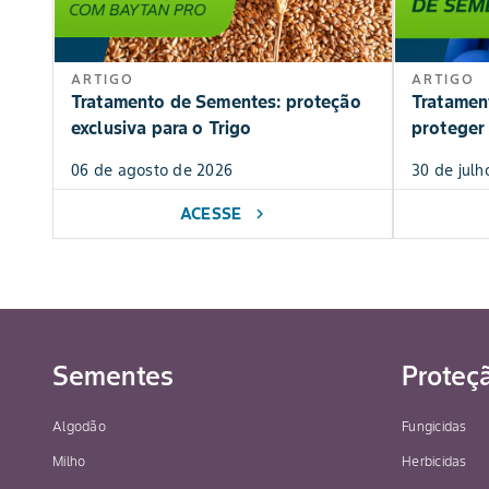
ARTIGO
ARTIGO
Tratamento de Sementes: proteção
Tratamen
exclusiva para o Trigo
proteger 
06 de agosto de 2026
30 de julh
ACESSE
chevron_right
Sementes
Proteç
Algodão
Fungicidas
Milho
Herbicidas