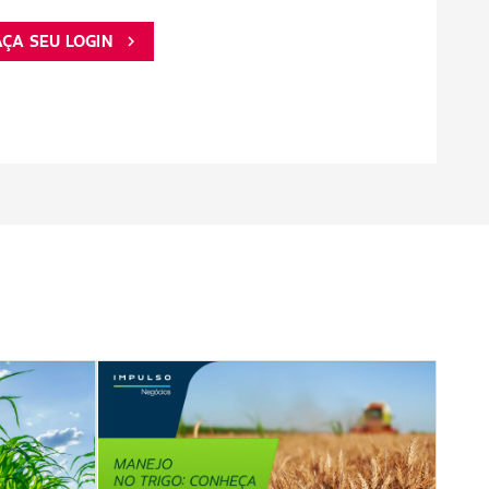
AÇA SEU LOGIN
chevron_right