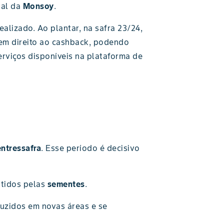
ial da
Monsoy
.
ealizado. Ao plantar, na safra 23/24,
tem direito ao cashback, podendo
serviços disponíveis na plataforma de
entressafra
. Esse período é decisivo
itidos pelas
sementes
.
duzidos em novas áreas e se