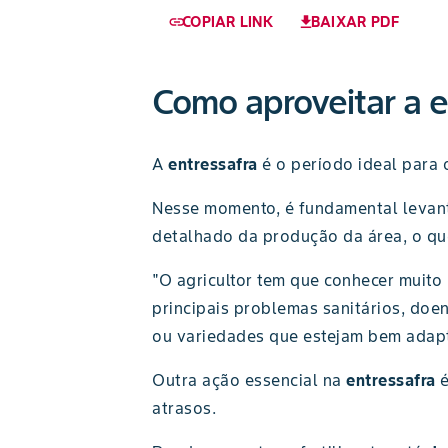
COPIAR LINK
BAIXAR PDF
link
download
Como aproveitar a e
A
entressafra
é o período ideal para
Nesse momento, é fundamental levant
detalhado da produção da área, o que
"O agricultor tem que conhecer muito 
principais problemas sanitários, doen
ou variedades que estejam bem adapta
Outra ação essencial na
entressafra
atrasos.