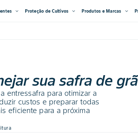
entes
expand_more
Proteção de Cultivos
expand_more
Produtos e Marcas
expand_more
P
nejar sua safra de grã
 entressafra para otimizar a
duzir custos e preparar todas
s eficiente para a próxima
itura