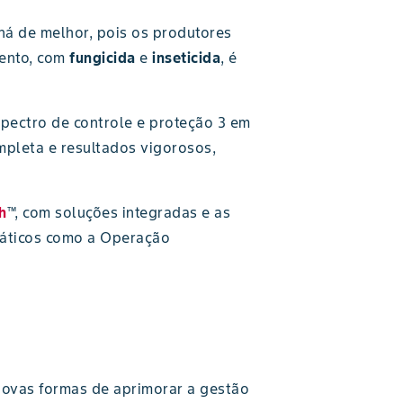
há de melhor, pois os produtores
mento, com
fungicida
e
inseticida
, é
ectro de controle e proteção 3 em
mpleta e resultados vigorosos,
h
™, com soluções integradas e as
práticos como a Operação
 novas formas de aprimorar a gestão