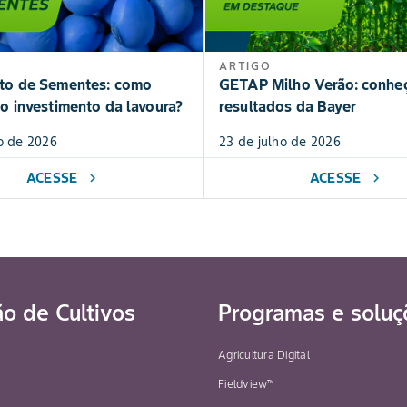
ARTIGO
to de Sementes: como
GETAP Milho Verão: conhe
o investimento da lavoura?
resultados da Bayer
o de 2026
23 de julho de 2026
ACESSE
ACESSE
chevron_right
chevron_right
ão de Cultivos
Programas e soluç
Agricultura Digital
Fieldview™