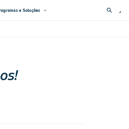
search
rogramas e Soluções
expand_more
os!