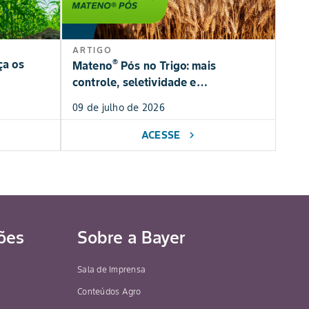
ARTIGO
®
ça os
Mateno
Pós no Trigo: mais
controle, seletividade e
produtividade
09 de julho de 2026
ACESSE
chevron_right
ões
Sobre a Bayer
Sala de Imprensa
Conteúdos Agro