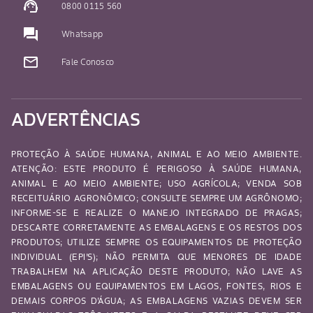
support_agent
0800 0115 560
question_answer
Whatsapp
mail_outline
Fale Conosco
ADVERTÊNCIAS
PROTEÇÃO À SAÚDE HUMANA, ANIMAL E AO MEIO AMBIENTE.
ATENÇÃO: ESTE PRODUTO É PERIGOSO À SAÚDE HUMANA,
ANIMAL E AO MEIO AMBIENTE; USO AGRÍCOLA; VENDA SOB
RECEITUÁRIO AGRONÔMICO; CONSULTE SEMPRE UM AGRÔNOMO;
INFORME-SE E REALIZE O MANEJO INTEGRADO DE PRAGAS;
DESCARTE CORRETAMENTE AS EMBALAGENS E OS RESTOS DOS
PRODUTOS; UTILIZE SEMPRE OS EQUIPAMENTOS DE PROTEÇÃO
INDIVIDUAL (EPI’S); NÃO PERMITA QUE MENORES DE IDADE
TRABALHEM NA APLICAÇÃO DESTE PRODUTO; NÃO LAVE AS
EMBALAGENS OU EQUIPAMENTOS EM LAGOS, FONTES, RIOS E
DEMAIS CORPOS D’ÁGUA; AS EMBALAGENS VAZIAS DEVEM SER