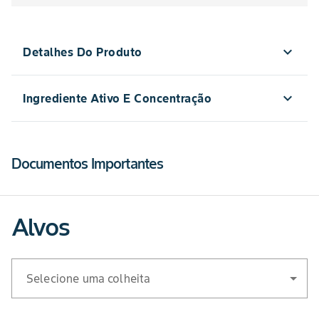
expand_more
Detalhes Do Produto
expand_more
Ingrediente Ativo E Concentração
Detalhe
Embalagens
1L
Ingrediente Ativo
Formulação
Comercializadas
Documentos Importantes
Oxadiazona
250 g/L
Formulação
EC
Alvos
Modo de Ação
Contato
Selecione uma colheita