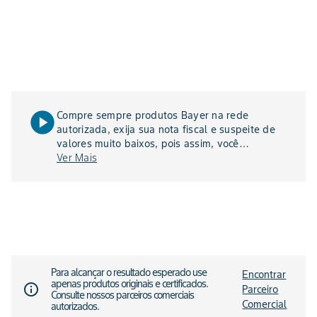
play_circle
Compre sempre produtos Bayer na rede
autorizada, exija sua nota fiscal e suspeite de
valores muito baixos, pois assim, você
agricultor, evita produtos falsificados e garante
Ver Mais
a sua segurança, a de sua família e de sua
lavoura - confira o vídeo acima
Para alcançar o resultado esperado use
Encontrar
apenas produtos originais e certificados.
info_outline
Parceiro
Consulte nossos parceiros comerciais
Comercial
autorizados.