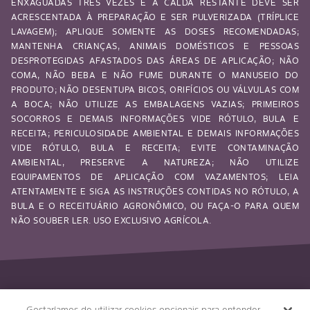
ENXAGUADAS TRÊS VEZES E A CALDA RESTANTE DEVE SER
ACRESCENTADA À PREPARAÇÃO E SER PULVERIZADA (TRÍPLICE
LAVAGEM); APLIQUE SOMENTE AS DOSES RECOMENDADAS;
MANTENHA CRIANÇAS, ANIMAIS DOMÉSTICOS E PESSOAS
DESPROTEGIDAS AFASTADOS DAS ÁREAS DE APLICAÇÃO; NÃO
COMA, NÃO BEBA E NÃO FUME DURANTE O MANUSEIO DO
PRODUTO; NÃO DESENTUPA BICOS, ORIFÍCIOS OU VÁLVULAS COM
A BOCA; NÃO UTILIZE AS EMBALAGENS VAZIAS; PRIMEIROS
SOCORROS E DEMAIS INFORMAÇÕES VIDE RÓTULO, BULA E
RECEITA; PERICULOSIDADE AMBIENTAL E DEMAIS INFORMAÇÕES
VIDE RÓTULO, BULA E RECEITA; EVITE CONTAMINAÇÃO
AMBIENTAL, PRESERVE A NATUREZA; NÃO UTILIZE
EQUIPAMENTOS DE APLICAÇÃO COM VAZAMENTOS; LEIA
ATENTAMENTE E SIGA AS INSTRUÇÕES CONTIDAS NO RÓTULO, A
BULA E O RECEITUÁRIO AGRONÔMICO, OU FAÇA-O PARA QUEM
NÃO SOUBER LER. USO EXCLUSIVO AGRÍCOLA.
Gostaríamos de utilizar cookies opcionais para entender