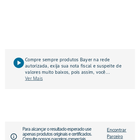
play_circle
Compre sempre produtos Bayer na rede
autorizada, exija sua nota fiscal e suspeite de
valores muito baixos, pois assim, você
agricultor, evita produtos falsificados e garante
Ver Mais
a sua segurança, a de sua família e de sua
lavoura - confira o vídeo acima
Para alcançar o resultado esperado use
Encontrar
apenas produtos originais e certificados.
info_outline
Parceiro
Consulte nossos parceiros comerciais