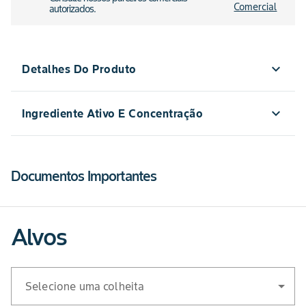
Comercial
autorizados.
expand_more
Detalhes Do Produto
expand_more
Ingrediente Ativo E Concentração
Detalhe
Embalagens
5 kg
Ingrediente Ativo
Formulação
Comercializadas
Documentos Importantes
Glifosato (equivalente
720 g/kg
Formulação
WG
ácido)
Alvos
Modo de Ação
Seletivo condicional, de
ação sistêmica
Selecione uma colheita