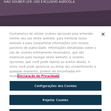
NÃO SOUBER LER. USO EXCLUSIVO AGRÍCOLA.
Siga-nos
Gostaríamos de utilizar cookies opcionais para entender
melhor seu uso neste website, para melhorar nosso
website e para compartilhar informações com nossos
parceiros de publicidade. Informações detalhadas sobre o
uso de cookies estritamente necessários, que são
essenciais para navegar neste website, e cookies
opcionais, que você pode rejeitar ou aceitar abaixo, e
como você pode gerenciar ou retirar seu consentimento a
qualquer momento, podem ser encontradas em
Condições Gerais
Política de Privacidade
nossa
Declaração de Privacidade
Regulamento Impulso Bayer
Configurações dos Cookies
Política de Privacidade de Redes Sociais
Imprint
Configurações de Cookies
Rejeitar Cookies
Copyright © Bayer Crop Science 2024