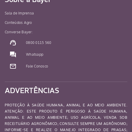
Sala de Imprensa
Conteúdos Agro
Converse Bayer:
support_agent
0800 0115 560
question_answer
Whatsapp
mail_outline
Fale Conosco
ADVERTÊNCIAS
PROTEÇÃO À SAÚDE HUMANA, ANIMAL E AO MEIO AMBIENTE.
ATENÇÃO: ESTE PRODUTO É PERIGOSO À SAÚDE HUMANA,
ANIMAL E AO MEIO AMBIENTE; USO AGRÍCOLA; VENDA SOB
RECEITUÁRIO AGRONÔMICO; CONSULTE SEMPRE UM AGRÔNOMO;
INFORME-SE E REALIZE O MANEJO INTEGRADO DE PRAGAS;