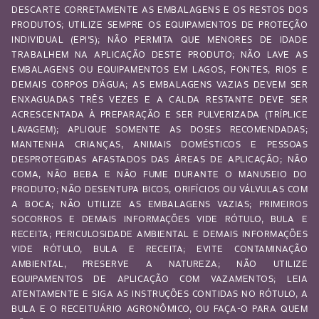
DESCARTE CORRETAMENTE AS EMBALAGENS E OS RESTOS DOS
PRODUTOS; UTILIZE SEMPRE OS EQUIPAMENTOS DE PROTEÇÃO
INDIVIDUAL (EPI’S); NÃO PERMITA QUE MENORES DE IDADE
TRABALHEM NA APLICAÇÃO DESTE PRODUTO; NÃO LAVE AS
EMBALAGENS OU EQUIPAMENTOS EM LAGOS, FONTES, RIOS E
DEMAIS CORPOS D’ÁGUA; AS EMBALAGENS VAZIAS DEVEM SER
ENXAGUADAS TRÊS VEZES E A CALDA RESTANTE DEVE SER
ACRESCENTADA À PREPARAÇÃO E SER PULVERIZADA (TRÍPLICE
LAVAGEM); APLIQUE SOMENTE AS DOSES RECOMENDADAS;
MANTENHA CRIANÇAS, ANIMAIS DOMÉSTICOS E PESSOAS
DESPROTEGIDAS AFASTADOS DAS ÁREAS DE APLICAÇÃO; NÃO
COMA, NÃO BEBA E NÃO FUME DURANTE O MANUSEIO DO
PRODUTO; NÃO DESENTUPA BICOS, ORIFÍCIOS OU VÁLVULAS COM
A BOCA; NÃO UTILIZE AS EMBALAGENS VAZIAS; PRIMEIROS
SOCORROS E DEMAIS INFORMAÇÕES VIDE RÓTULO, BULA E
RECEITA; PERICULOSIDADE AMBIENTAL E DEMAIS INFORMAÇÕES
VIDE RÓTULO, BULA E RECEITA; EVITE CONTAMINAÇÃO
AMBIENTAL, PRESERVE A NATUREZA; NÃO UTILIZE
EQUIPAMENTOS DE APLICAÇÃO COM VAZAMENTOS; LEIA
ATENTAMENTE E SIGA AS INSTRUÇÕES CONTIDAS NO RÓTULO, A
BULA E O RECEITUÁRIO AGRONÔMICO, OU FAÇA-O PARA QUEM