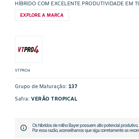
HÍBRIDO COM EXCELENTE PRODUTIVIDADE EM T
EXPLORE A MARCA
VTPRO4
Grupo de Maturação:
137
Safra
:
VERÃO TROPICAL
Os híbridos de milho Bayer possuem alto potencial produtivo.
info_outline
Por essa razão, aconselhamos que siga corretamente as reco