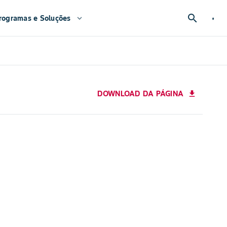
search
rogramas e Soluções
expand_more
DOWNLOAD DA PÁGINA
download