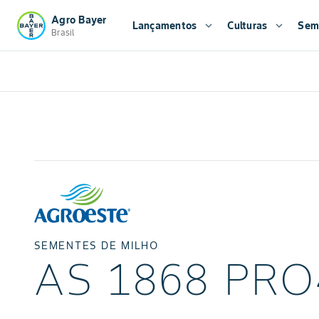
Agro Bayer
Lançamentos
expand_more
Culturas
expand_more
Sem
Brasil
SEMENTES DE MILHO
AS 1868 PRO