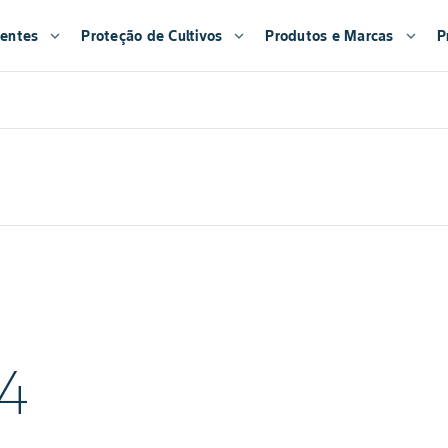
entes
expand_more
Proteção de Cultivos
expand_more
Produtos e Marcas
expand_more
P
4