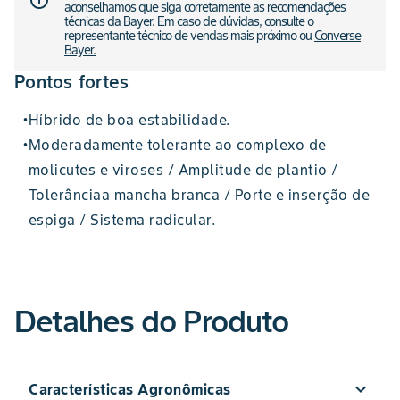
info_outline
aconselhamos que siga corretamente as recomendações
técnicas da Bayer. Em caso de dúvidas, consulte o
representante técnico de vendas mais próximo ou
Converse
Bayer.
Pontos fortes
Híbrido de boa estabilidade.
•
Moderadamente tolerante ao complexo de
•
molicutes e viroses / Amplitude de plantio /
Tolerânciaa mancha branca / Porte e inserção de
espiga / Sistema radicular.
Detalhes do Produto
expand_more
Características Agronômicas