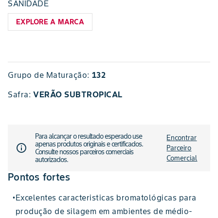
SANIDADE
EXPLORE A MARCA
Grupo de Maturação:
132
Safra
:
VERÃO SUBTROPICAL
Para alcançar o resultado esperado use
Encontrar
apenas produtos originais e certificados.
info_outline
Parceiro
Consulte nossos parceiros comerciais
Comercial
autorizados.
Pontos fortes
Excelentes caracteristicas bromatológicas para
•
produção de silagem em ambientes de médio-