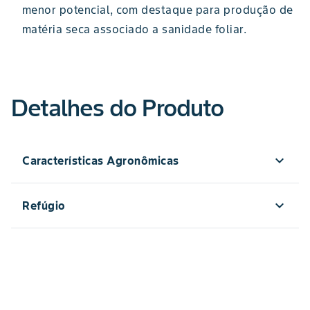
menor potencial, com destaque para produção de
matéria seca associado a sanidade foliar.
Detalhes do Produto
expand_more
Características Agronômicas
240
Reta
expand_more
Refúgio
altura da planta (cm)
arquitetura foliar
3110RR2
Amarelo Alaranjado
71
híbrido 1
cor do grão
floração feminina