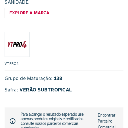
SANIDADE
EXPLORE A MARCA
VTPRO4
Grupo de Maturação:
138
Safra
:
VERÃO SUBTROPICAL
Para alcançar o resultado esperado use
Encontrar
apenas produtos originais e certificados.
info_outline
Parceiro
Consulte nossos parceiros comerciais
Comercial