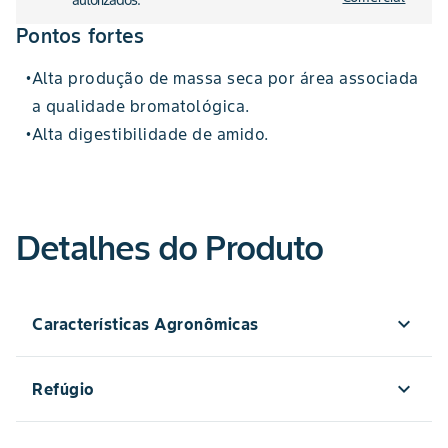
autorizados.
Pontos fortes
Alta produção de massa seca por área associada
•
a qualidade bromatológica.
Alta digestibilidade de amido.
•
Detalhes do Produto
expand_more
Características Agronômicas
234
expand_more
Refúgio
Recurvada
altura da planta
arquitetura foliar
3800RR2