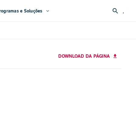
search
rogramas e Soluções
expand_more
DOWNLOAD DA PÁGINA
download