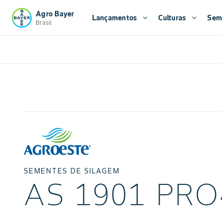
Agro Bayer
Lançamentos
expand_more
Culturas
expand_more
Sem
Brasil
SEMENTES DE SILAGEM
AS 1901 PRO