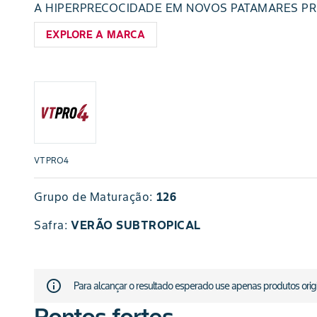
A HIPERPRECOCIDADE EM NOVOS PATAMARES P
EXPLORE A MARCA
VTPRO4
Grupo de Maturação:
126
Safra
:
VERÃO SUBTROPICAL
info_outline
Para alcançar o resultado esperado use apenas produtos origina
Pontos fortes