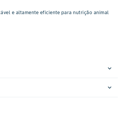
ável e altamente eficiente para nutrição animal
expand_more
expand_more
Amarela
cor do grão
71