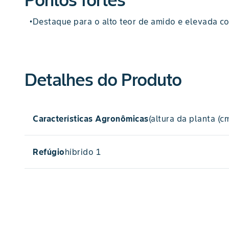
Destaque para o alto teor de amido e elevada co
•
Detalhes do Produto
Características Agronômicas
(altura da planta (cm
261
Refúgio
híbrido 1
altura da planta
2200RR2
(cm)
híbrido 1
Alto