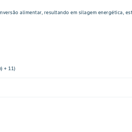
nversão alimentar, resultando em silagem energética, est
) + 11)
Recurvada
arquitetura foliar
72