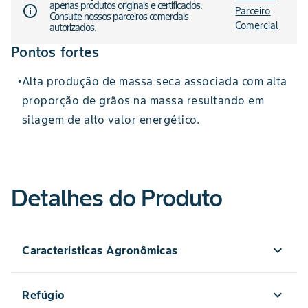
apenas produtos originais e certificados.
info_outline
Parceiro
Consulte nossos parceiros comerciais
Comercial
autorizados.
Pontos fortes
Alta produção de massa seca associada com alta
•
proporção de grãos na massa resultando em
silagem de alto valor energético.
Detalhes do Produto
expand_more
Características Agronômicas
270
Recurvada
expand_more
Refúgio