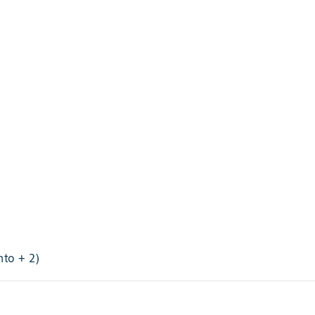
nto + 2)
201 Alto, 201