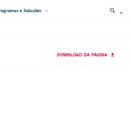
search
rogramas e Soluções
expand_more
DOWNLOAD DA PÁGINA
download