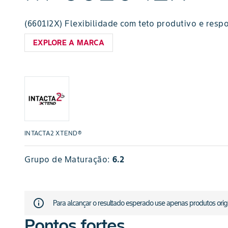
(6601I2X) Flexibilidade com teto produtivo e resp
EXPLORE A MARCA
INTACTA2 XTEND®
Grupo de Maturação:
6.2
info_outline
Para alcançar o resultado esperado use apenas produtos origina
Pontos fortes