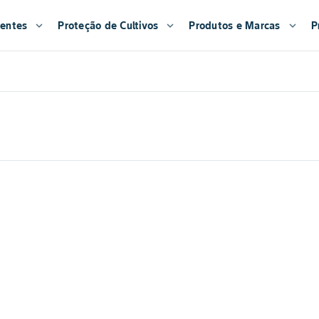
entes
expand_more
Proteção de Cultivos
expand_more
Produtos e Marcas
expand_more
P