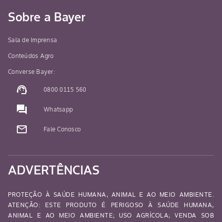
Sobre a Bayer
Sala de Imprensa
Conteúdos Agro
Converse Bayer:
support_agent
0800 0115 560
question_answer
Whatsapp
mail_outline
Fale Conosco
ADVERTÊNCIAS
PROTEÇÃO À SAÚDE HUMANA, ANIMAL E AO MEIO AMBIENTE.
ATENÇÃO: ESTE PRODUTO É PERIGOSO À SAÚDE HUMANA,
ANIMAL E AO MEIO AMBIENTE; USO AGRÍCOLA; VENDA SOB