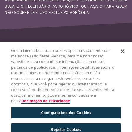
ATENTAMENTE E SIGA AS INSTRUÇÕES CONTIDAS NO RÓTULO, A
BULA E O RECEITUÁRIO AGRONÔMICO, OU FAÇA-O PARA QUEM
NÃO SOUBER LER. USO EXCLUSIVO AGRÍCOLA.
Siga-nos
Gostaríamos de utilizar cookies opcionais para entender
melhor seu uso neste website, para melhorar nosso
website e para compartilhar informações com nossos
parceiros de publicidade. Informações detalhadas sobre o
uso de cookies estritamente necessários, que são
essenciais para navegar neste website, e cookies
opcionais, que você pode rejeitar ou aceitar abaixo, e
como você pode gerenciar ou retirar seu consentimento a
qualquer momento, podem ser encontradas em
Condições Gerais
Política de Privacidade
nossa
Declaração de Privacidade
Regulamento Impulso Bayer
Configurações dos Cookies
Política de Privacidade de Redes Sociais
Imprint
Configurações de Cookies
Rejeitar Cookies