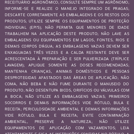
RECEITUÁRIO AGRONÔMICO; CONSULTE SEMPRE UM AGRÔNOMO;
INFORME-SE E REALIZE O MANEJO INTEGRADO DE PRAGAS;
DESCARTE CORRETAMENTE AS EMBALAGENS E OS RESTOS DOS
PRODUTOS; UTILIZE SEMPRE OS EQUIPAMENTOS DE PROTEÇÃO
INDIVIDUAL (EPI’S); NÃO PERMITA QUE MENORES DE IDADE
TRABALHEM NA APLICAÇÃO DESTE PRODUTO; NÃO LAVE AS
EMBALAGENS OU EQUIPAMENTOS EM LAGOS, FONTES, RIOS E
DEMAIS CORPOS D’ÁGUA; AS EMBALAGENS VAZIAS DEVEM SER
ENXAGUADAS TRÊS VEZES E A CALDA RESTANTE DEVE SER
ACRESCENTADA À PREPARAÇÃO E SER PULVERIZADA (TRÍPLICE
LAVAGEM); APLIQUE SOMENTE AS DOSES RECOMENDADAS;
MANTENHA CRIANÇAS, ANIMAIS DOMÉSTICOS E PESSOAS
DESPROTEGIDAS AFASTADOS DAS ÁREAS DE APLICAÇÃO; NÃO
COMA, NÃO BEBA E NÃO FUME DURANTE O MANUSEIO DO
PRODUTO; NÃO DESENTUPA BICOS, ORIFÍCIOS OU VÁLVULAS COM
A BOCA; NÃO UTILIZE AS EMBALAGENS VAZIAS; PRIMEIROS
SOCORROS E DEMAIS INFORMAÇÕES VIDE RÓTULO, BULA E
RECEITA; PERICULOSIDADE AMBIENTAL E DEMAIS INFORMAÇÕES
VIDE RÓTULO, BULA E RECEITA; EVITE CONTAMINAÇÃO
AMBIENTAL, PRESERVE A NATUREZA; NÃO UTILIZE
EQUIPAMENTOS DE APLICAÇÃO COM VAZAMENTOS; LEIA