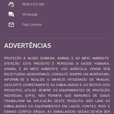
support_agent
0800 0115 560
question_answer
Whatsapp
mail_outline
Fale Conosco
ADVERTÊNCIAS
PROTEÇÃO À SAÚDE HUMANA, ANIMAL E AO MEIO AMBIENTE.
ATENÇÃO: ESTE PRODUTO É PERIGOSO À SAÚDE HUMANA,
ANIMAL E AO MEIO AMBIENTE; USO AGRÍCOLA; VENDA SOB
RECEITUÁRIO AGRONÔMICO; CONSULTE SEMPRE UM AGRÔNOMO;
INFORME-SE E REALIZE O MANEJO INTEGRADO DE PRAGAS;
DESCARTE CORRETAMENTE AS EMBALAGENS E OS RESTOS DOS
PRODUTOS; UTILIZE SEMPRE OS EQUIPAMENTOS DE PROTEÇÃO
INDIVIDUAL (EPI’S); NÃO PERMITA QUE MENORES DE IDADE
TRABALHEM NA APLICAÇÃO DESTE PRODUTO; NÃO LAVE AS
EMBALAGENS OU EQUIPAMENTOS EM LAGOS, FONTES, RIOS E
DEMAIS CORPOS D’ÁGUA; AS EMBALAGENS VAZIAS DEVEM SER