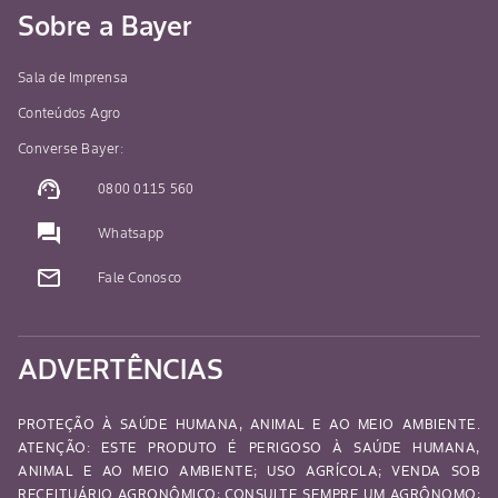
Sobre a Bayer
Sala de Imprensa
Conteúdos Agro
Converse Bayer:
support_agent
0800 0115 560
question_answer
Whatsapp
mail_outline
Fale Conosco
ADVERTÊNCIAS
PROTEÇÃO À SAÚDE HUMANA, ANIMAL E AO MEIO AMBIENTE.
ATENÇÃO: ESTE PRODUTO É PERIGOSO À SAÚDE HUMANA,
ANIMAL E AO MEIO AMBIENTE; USO AGRÍCOLA; VENDA SOB
RECEITUÁRIO AGRONÔMICO; CONSULTE SEMPRE UM AGRÔNOMO;