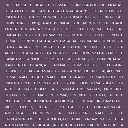
INFORME-SE E REALIZE O MANEJO INTEGRADO DE PRAGAS;
DESCARTE CORRETAMENTE AS EMBALAGENS E OS RESTOS DOS
PRODUTOS; UTILIZE SEMPRE OS EQUIPAMENTOS DE PROTEÇÃO
INDIVIDUAL (EPI’S); NÃO PERMITA QUE MENORES DE IDADE
TRABALHEM NA APLICAÇÃO DESTE PRODUTO; NÃO LAVE AS
EMBALAGENS OU EQUIPAMENTOS EM LAGOS, FONTES, RIOS E
DEMAIS CORPOS D’ÁGUA; AS EMBALAGENS VAZIAS DEVEM SER
ENXAGUADAS TRÊS VEZES E A CALDA RESTANTE DEVE SER
ACRESCENTADA À PREPARAÇÃO E SER PULVERIZADA (TRÍPLICE
LAVAGEM); APLIQUE SOMENTE AS DOSES RECOMENDADAS;
MANTENHA CRIANÇAS, ANIMAIS DOMÉSTICOS E PESSOAS
DESPROTEGIDAS AFASTADOS DAS ÁREAS DE APLICAÇÃO; NÃO
COMA, NÃO BEBA E NÃO FUME DURANTE O MANUSEIO DO
PRODUTO; NÃO DESENTUPA BICOS, ORIFÍCIOS OU VÁLVULAS COM
A BOCA; NÃO UTILIZE AS EMBALAGENS VAZIAS; PRIMEIROS
SOCORROS E DEMAIS INFORMAÇÕES VIDE RÓTULO, BULA E
RECEITA; PERICULOSIDADE AMBIENTAL E DEMAIS INFORMAÇÕES
VIDE RÓTULO, BULA E RECEITA; EVITE CONTAMINAÇÃO
AMBIENTAL, PRESERVE A NATUREZA; NÃO UTILIZE
EQUIPAMENTOS DE APLICAÇÃO COM VAZAMENTOS; LEIA
ATENTAMENTE E SIGA AS INSTRUÇÕES CONTIDAS NO RÓTULO, A