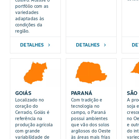
cultivo. Acesse o
portfólio com as
variedades
adaptadas às
condições da
região.
DETALHES
DETALHES
DE
chevron_right
chevron_right
GOIÁS
PARANÁ
SÃO
Localizado no
Com tradição e
A pro
coração do
tecnologia no
soja 
Cerrado, Goiás é
campo, o Paraná
cresc
referência na
possui ambientes
no Oe
produção agrícola
que vão dos solos
e out
com grande
argilosos do Oeste
do int
variabilidade de
às áreas mais frias
varie