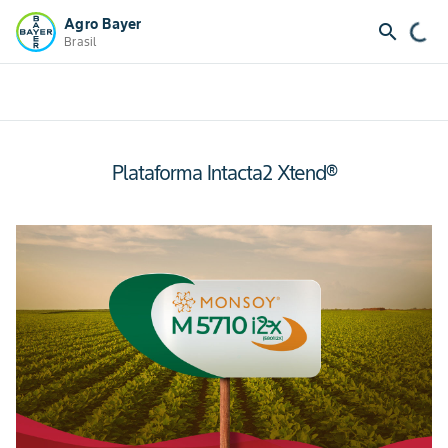
Agro Bayer
search
Brasil
Plataforma Intacta2 Xtend®
Slide 1 of 7
M
A 