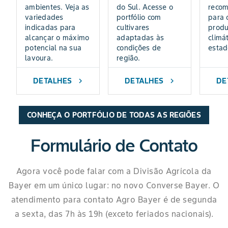
ambientes. Veja as
do Sul. Acesse o
reco
variedades
portfólio com
para o
indicadas para
cultivares
produ
alcançar o máximo
adaptadas às
climá
potencial na sua
condições de
estad
lavoura.
região.
DETALHES
DETALHES
DE
chevron_right
chevron_right
CONHEÇA O PORTFÓLIO DE TODAS AS REGIÕES
Formulário de Contato
Agora você pode falar com a Divisão Agrícola da
Bayer em um único lugar: no novo Converse Bayer. O
atendimento para contato Agro Bayer é de segunda
a sexta, das 7h às 19h (exceto feriados nacionais).