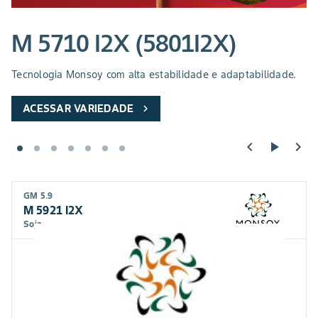
M 5710 I2X (5801I2X)
Tecnologia Monsoy com alta estabilidade e adaptabilidade.
ACESSAR VARIEDADE
chevron_right
chevron_left
play_arrow
chevron_right
GM 5.9
M 5921 I2X
Soja