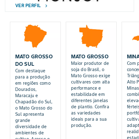
VER PERFIL
chevron_right
MATO GROSSO
MATO GROSSO
MINA
Maior produtor de
Com 
DO SUL
soja do Brasil, o
conce
Com destaque
Mato Grosso exige
Triân
para a produção
cultivares com alta
Alto 
em regiões como
performance e
Minas
Dourados,
estabilidade em
combi
Maracaju e
diferentes janelas
eleva
Chapadão do Sul,
de plantio. Confira
fértei
o Mato Grosso do
as variedades
portf
Sul apresenta
ideais para a sua
cultiv
grande
produção.
adapt
diversidade de
reali
ambientes de
estad