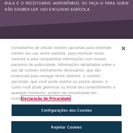
BULA E O RECEITUÁRIO AGRONÔMICO, OU FAÇA-O PARA QUEM
NÃO SOUBER LER. USO EXCLUSIVO AGRÍCOLA.
Siga-nos
Gostaríamos de utilizar cookies opcionais para entender
melhor seu uso neste website, para melhorar nosso
website e para compartilhar informações com nossos
parceiros de publicidade. Informações detalhadas sobre o
uso de cookies estritamente necessários, que são
essenciais para navegar neste website, e cookies
opcionais, que você pode rejeitar ou aceitar abaixo, e
como você pode gerenciar ou retirar seu consentimento a
qualquer momento, podem ser encontradas em
Condições Gerais
Política de Privacidade
nossa
Declaração de Privacidade
Regulamento Impulso Bayer
Configurações dos Cookies
Política de Privacidade de Redes Sociais
Imprint
Configurações de Cookies
Rejeitar Cookies