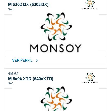
M 6202 I2X (6202I2X)
Soja
Ampla adaptação com alto teto produtivo.
VER PERFIL
chevron_right
GM 6.4
M 6404 XTD (6404XTD)
Soja