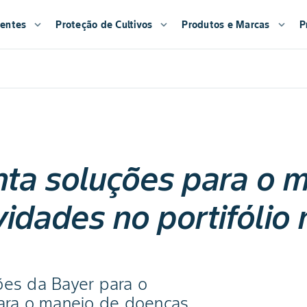
entes
expand_more
Proteção de Cultivos
expand_more
Produtos e Marcas
expand_more
P
ta soluções para o 
idades no portifólio 
ões da Bayer para o
para o manejo de doenças,