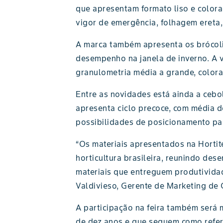
que apresentam formato liso e colora
vigor de emergência, folhagem ereta
A marca também apresenta os brócoli
desempenho na janela de inverno. A v
granulometria média a grande, colora
Entre as novidades está ainda a cebo
apresenta ciclo precoce, com média de
possibilidades de posicionamento pa
“Os materiais apresentados na Horti
horticultura brasileira, reunindo de
materiais que entreguem produtividade
Valdivieso, Gerente de Marketing de C
A participação na feira também será
de dez anos e que seguem como refer