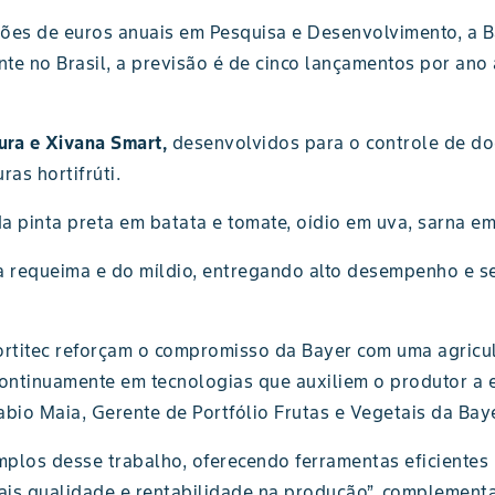
hões de euros anuais em Pesquisa e Desenvolvimento, a 
te no Brasil, a previsão é de cinco lançamentos por ano 
ura e Xivana Smart,
desenvolvidos para o controle de d
as hortifrúti.
a pinta preta em batata e tomate, oídio em uva, sarna e
a requeima e do míldio, entregando alto desempenho e s
rtitec reforçam o compromisso da Bayer com uma agricul
continuamente em tecnologias que auxiliem o produtor a
Fabio Maia, Gerente de Portfólio Frutas e Vegetais da Baye
mplos desse trabalho, oferecendo ferramentas eficientes
mais qualidade e rentabilidade na produção”, complementa