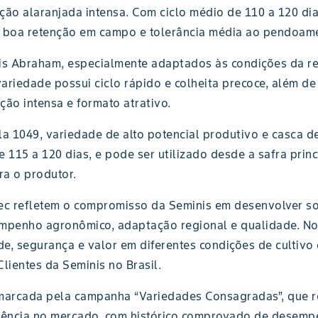
ção alaranjada intensa. Com ciclo médio de 110 a 120 dia
, boa retenção em campo e tolerância média ao pendoam
s Abraham, especialmente adaptados às condições da reg
ariedade possui ciclo rápido e colheita precoce, além de
ção intensa e formato atrativo.
la 1049, variedade de alto potencial produtivo e casca d
 115 a 120 dias, e pode ser utilizado desde a safra princ
ra o produtor.
tec refletem o compromisso da Seminis em desenvolver s
sempenho agronômico, adaptação regional e qualidade. No
, segurança e valor em diferentes condições de cultivo e
lientes da Seminis no Brasil.
 marcada pela campanha “Variedades Consagradas”, que 
ência no mercado, com histórico comprovado de desempe