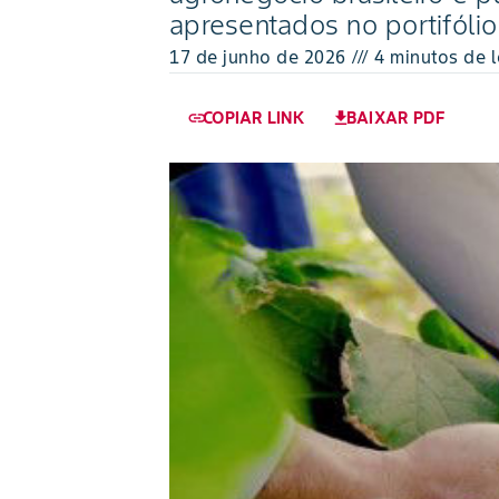
apresentados no portifólio
17 de junho de 2026 /// 4 minutos de l
COPIAR LINK
BAIXAR PDF
link
download