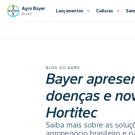
Agro Bayer
Lançamentos
expand_more
Culturas
expand_more
Sem
Brasil
BLOG DO AGRO
Bayer apresen
doenças e nov
Hortitec
Saiba mais sobre as soluç
agronegócio brasileiro e 