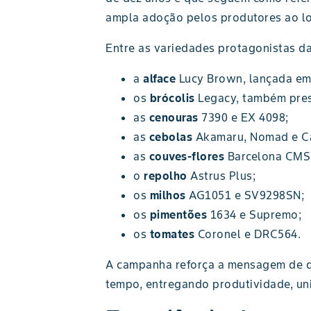
ampla adoção pelos produtores ao l
Entre as variedades protagonistas da 
a
alface
Lucy Brown, lançada em
os
brócolis
Legacy, também pre
as
cenouras
7390 e EX 4098;
as
cebolas
Akamaru, Nomad e C
as
couves-flores
Barcelona CMS
o
repolho
Astrus Plus;
os
milhos
AG1051 e SV9298SN;
os
pimentões
1634 e Supremo;
os
tomates
Coronel e DRC564.
A campanha reforça a mensagem de q
tempo, entregando produtividade, uni