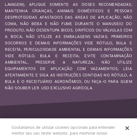
LAVAGEM); APLIQUE SOMENTE AS DOSES RECOMENDADAS;
MANTENHA CRIANÇAS, ANIMAIS DOMÉSTICOS E PESSOAS
DESPROTEGIDAS AFASTADOS DAS ÁREAS DE APLICAÇÃO; NÃO
COMA, NÃO BEBA E NÃO FUME DURANTE O MANUSEIO DO
PRODUTO; NÃO DESENTUPA BICOS, ORIFÍCIOS OU VÁLVULAS COM
A BOCA; NÃO UTILIZE AS EMBALAGENS VAZIAS; PRIMEIROS
SOCORROS E DEMAIS INFORMAÇÕES VIDE RÓTULO, BULA E
RECEITA; PERICULOSIDADE AMBIENTAL E DEMAIS INFORMAÇÕES
VIDE RÓTULO, BULA E RECEITA; EVITE CONTAMINAÇÃO
AMBIENTAL, PRESERVE A NATUREZA; NÃO UTILIZE
EQUIPAMENTOS DE APLICAÇÃO COM VAZAMENTOS; LEIA
ATENTAMENTE E SIGA AS INSTRUÇÕES CONTIDAS NO RÓTULO, A
BULA E O RECEITUÁRIO AGRONÔMICO, OU FAÇA-O PARA QUEM
NÃO SOUBER LER. USO EXCLUSIVO AGRÍCOLA.
Siga-nos
Gostaríamos de utilizar cookies opcionais para entender
melhor seu uso neste website, para melhorar nosso