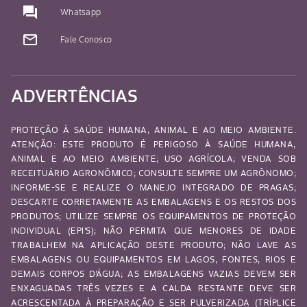
question_answer
Whatsapp
mail_outline
Fale Conosco
ADVERTÊNCIAS
PROTEÇÃO À SAÚDE HUMANA, ANIMAL E AO MEIO AMBIENTE.
ATENÇÃO: ESTE PRODUTO É PERIGOSO À SAÚDE HUMANA,
ANIMAL E AO MEIO AMBIENTE; USO AGRÍCOLA; VENDA SOB
RECEITUÁRIO AGRONÔMICO; CONSULTE SEMPRE UM AGRÔNOMO;
INFORME-SE E REALIZE O MANEJO INTEGRADO DE PRAGAS;
DESCARTE CORRETAMENTE AS EMBALAGENS E OS RESTOS DOS
PRODUTOS; UTILIZE SEMPRE OS EQUIPAMENTOS DE PROTEÇÃO
INDIVIDUAL (EPI’S); NÃO PERMITA QUE MENORES DE IDADE
TRABALHEM NA APLICAÇÃO DESTE PRODUTO; NÃO LAVE AS
EMBALAGENS OU EQUIPAMENTOS EM LAGOS, FONTES, RIOS E
DEMAIS CORPOS D’ÁGUA; AS EMBALAGENS VAZIAS DEVEM SER
ENXAGUADAS TRÊS VEZES E A CALDA RESTANTE DEVE SER
ACRESCENTADA À PREPARAÇÃO E SER PULVERIZADA (TRÍPLICE