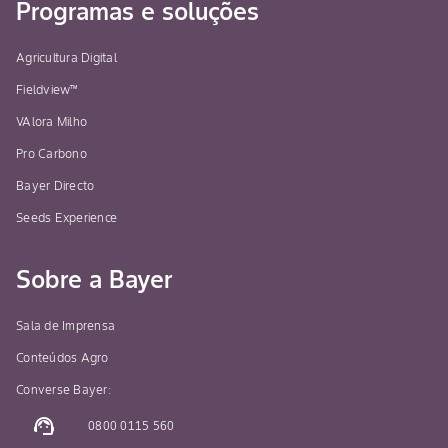
Programas e soluções
Agricultura Digital
Fieldview™
VAlora Milho
Pro Carbono
Bayer Directo
Seeds Experience
Sobre a Bayer
Sala de Imprensa
Conteúdos Agro
Converse Bayer:
support_agent
0800 0115 560