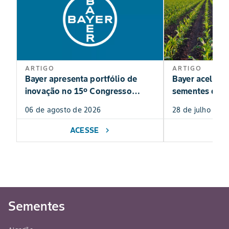
ARTIGO
ARTIGO
Bayer apresenta portfólio de
Bayer acelera
inovação no 15º Congresso
sementes de m
Andav
portfólio para
06 de agosto de 2026
28 de julho de 
ACESSE
AC
chevron_right
Sementes