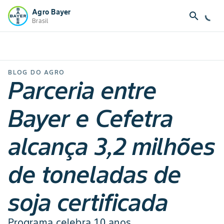
Agro Bayer
search
Brasil
BLOG DO AGRO
Parceria entre
Bayer e Cefetra
alcança 3,2 milhões
de toneladas de
soja certificada
Programa celebra 10 anos