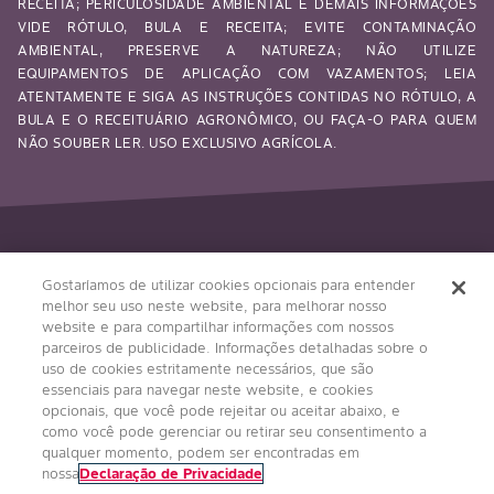
RECEITA; PERICULOSIDADE AMBIENTAL E DEMAIS INFORMAÇÕES
VIDE RÓTULO, BULA E RECEITA; EVITE CONTAMINAÇÃO
AMBIENTAL, PRESERVE A NATUREZA; NÃO UTILIZE
EQUIPAMENTOS DE APLICAÇÃO COM VAZAMENTOS; LEIA
ATENTAMENTE E SIGA AS INSTRUÇÕES CONTIDAS NO RÓTULO, A
BULA E O RECEITUÁRIO AGRONÔMICO, OU FAÇA-O PARA QUEM
NÃO SOUBER LER. USO EXCLUSIVO AGRÍCOLA.
Siga-nos
Gostaríamos de utilizar cookies opcionais para entender
melhor seu uso neste website, para melhorar nosso
website e para compartilhar informações com nossos
parceiros de publicidade. Informações detalhadas sobre o
uso de cookies estritamente necessários, que são
essenciais para navegar neste website, e cookies
opcionais, que você pode rejeitar ou aceitar abaixo, e
como você pode gerenciar ou retirar seu consentimento a
qualquer momento, podem ser encontradas em
Condições Gerais
Política de Privacidade
nossa
Declaração de Privacidade