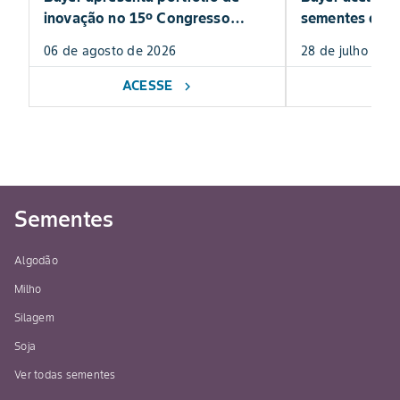
inovação no 15º Congresso
sementes de m
Andav
portfólio para
06 de agosto de 2026
28 de julho de 
ACESSE
AC
chevron_right
Sementes
Algodão
Milho
Silagem
Soja
Ver todas sementes