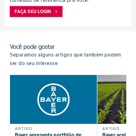
conteúdo de relevância pra você.
FAÇA SEU LOGIN
chevron_right
Você pode gostar
Separamos alguns artigos que também podem
ser do seu interesse
ARTIGO
ARTIGO
Bayer apresenta portfólio de
Bayer acelera