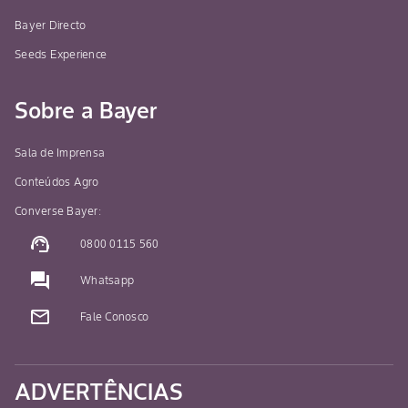
Bayer Directo
Seeds Experience
Sobre a Bayer
Sala de Imprensa
Conteúdos Agro
Converse Bayer:
support_agent
0800 0115 560
question_answer
Whatsapp
mail_outline
Fale Conosco
ADVERTÊNCIAS