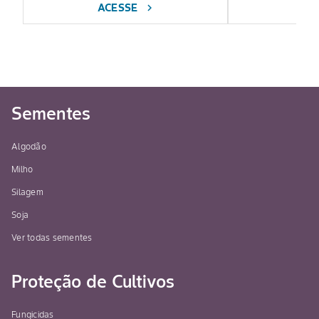
ACESSE
AC
chevron_right
Sementes
Algodão
Milho
Silagem
Soja
Ver todas sementes
Proteção de Cultivos
Fungicidas