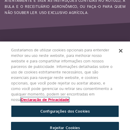
ATENTAMENTE E SIGA AS INSTRUÇÕES CONTIDAS NO RÓTULO, A
BULA E O RECEITUÁRIO AGRONÔMICO, OU FAÇA-O PARA QUEM
NÃO SOUBER LER. USO EXCLUSIVO AGRÍCOLA.
Siga-nos
Gostaríamos de utilizar cookies opcionais para entender
melhor seu uso neste website, para melhorar nosso
website e para compartilhar informações com nossos
parceiros de publicidade. Informações detalhadas sobre o
uso de cookies estritamente necessários, que são
essenciais para navegar neste website, e cookies
opcionais, que você pode rejeitar ou aceitar abaixo, e
como você pode gerenciar ou retirar seu consentimento a
qualquer momento, podem ser encontradas em
Condições Gerais
Política de Privacidade
nossa
Declaração de Privacidade
Regulamento Impulso Bayer
Configurações dos Cookies
Política de Privacidade de Redes Sociais
Imprint
Configurações de Cookies
Rejeitar Cookies