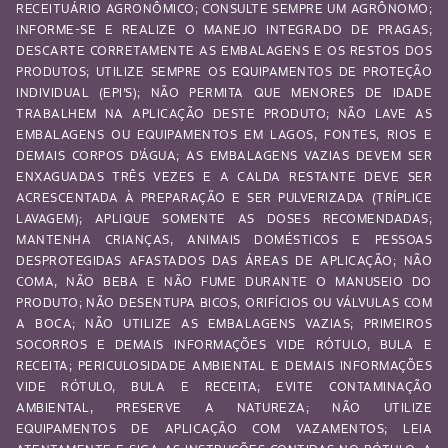
RECEITUÁRIO AGRONÔMICO; CONSULTE SEMPRE UM AGRÔNOMO;
INFORME-SE E REALIZE O MANEJO INTEGRADO DE PRAGAS;
DESCARTE CORRETAMENTE AS EMBALAGENS E OS RESTOS DOS
PRODUTOS; UTILIZE SEMPRE OS EQUIPAMENTOS DE PROTEÇÃO
INDIVIDUAL (EPI’S); NÃO PERMITA QUE MENORES DE IDADE
TRABALHEM NA APLICAÇÃO DESTE PRODUTO; NÃO LAVE AS
EMBALAGENS OU EQUIPAMENTOS EM LAGOS, FONTES, RIOS E
DEMAIS CORPOS D’ÁGUA; AS EMBALAGENS VAZIAS DEVEM SER
ENXAGUADAS TRÊS VEZES E A CALDA RESTANTE DEVE SER
ACRESCENTADA À PREPARAÇÃO E SER PULVERIZADA (TRÍPLICE
LAVAGEM); APLIQUE SOMENTE AS DOSES RECOMENDADAS;
MANTENHA CRIANÇAS, ANIMAIS DOMÉSTICOS E PESSOAS
DESPROTEGIDAS AFASTADOS DAS ÁREAS DE APLICAÇÃO; NÃO
COMA, NÃO BEBA E NÃO FUME DURANTE O MANUSEIO DO
PRODUTO; NÃO DESENTUPA BICOS, ORIFÍCIOS OU VÁLVULAS COM
A BOCA; NÃO UTILIZE AS EMBALAGENS VAZIAS; PRIMEIROS
SOCORROS E DEMAIS INFORMAÇÕES VIDE RÓTULO, BULA E
RECEITA; PERICULOSIDADE AMBIENTAL E DEMAIS INFORMAÇÕES
VIDE RÓTULO, BULA E RECEITA; EVITE CONTAMINAÇÃO
AMBIENTAL, PRESERVE A NATUREZA; NÃO UTILIZE
EQUIPAMENTOS DE APLICAÇÃO COM VAZAMENTOS; LEIA