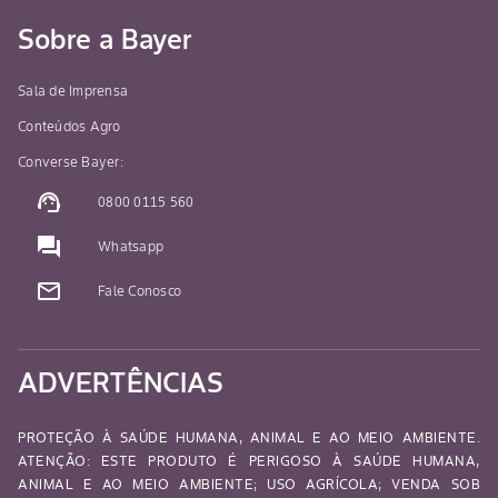
Sobre a Bayer
Sala de Imprensa
Conteúdos Agro
Converse Bayer:
support_agent
0800 0115 560
question_answer
Whatsapp
mail_outline
Fale Conosco
ADVERTÊNCIAS
PROTEÇÃO À SAÚDE HUMANA, ANIMAL E AO MEIO AMBIENTE.
ATENÇÃO: ESTE PRODUTO É PERIGOSO À SAÚDE HUMANA,
ANIMAL E AO MEIO AMBIENTE; USO AGRÍCOLA; VENDA SOB