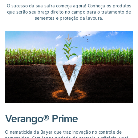
O sucesso da sua safra começa agora! Conheça os produtos
que serão seu braço direito no campo para o tratamento de
sementes e proteção da lavoura.
Slide 1 of 3
Um
mi
Fo
Verango® Prime
e
O nematicida da Bayer que traz inovação no controle de