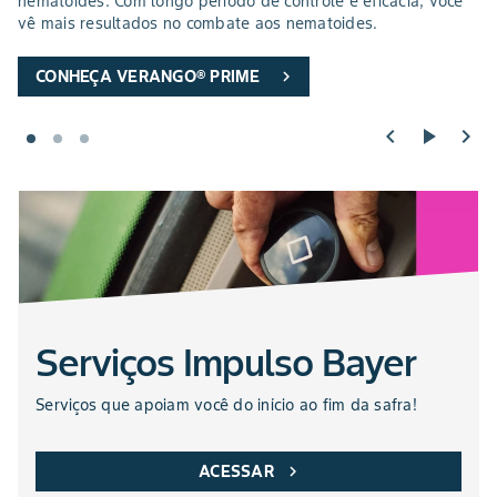
nematoides. Com longo período de controle e eficácia, você
vê mais resultados no combate aos nematoides.
CONHEÇA VERANGO® PRIME
chevron_right
chevron_left
play_arrow
chevron_right
Serviços Impulso Bayer
Serviços que apoiam você do início ao fim da safra!​
ACESSAR
chevron_right