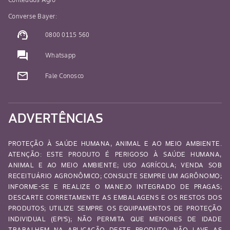
Converse Bayer:
support_agent
0800 0115 560
question_answer
Whatsapp
mail_outline
Fale Conosco
ADVERTÊNCIAS
PROTEÇÃO À SAÚDE HUMANA, ANIMAL E AO MEIO AMBIENTE.
ATENÇÃO: ESTE PRODUTO É PERIGOSO À SAÚDE HUMANA,
ANIMAL E AO MEIO AMBIENTE; USO AGRÍCOLA; VENDA SOB
RECEITUÁRIO AGRONÔMICO; CONSULTE SEMPRE UM AGRÔNOMO;
INFORME-SE E REALIZE O MANEJO INTEGRADO DE PRAGAS;
DESCARTE CORRETAMENTE AS EMBALAGENS E OS RESTOS DOS
PRODUTOS; UTILIZE SEMPRE OS EQUIPAMENTOS DE PROTEÇÃO
INDIVIDUAL (EPI’S); NÃO PERMITA QUE MENORES DE IDADE
TRABALHEM NA APLICAÇÃO DESTE PRODUTO; NÃO LAVE AS