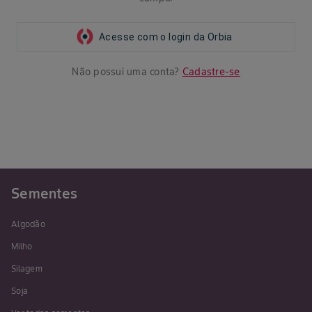
Acesse com o login da Orbia
Não possui uma conta?
Cadastre-se
Sementes
Algodão
Milho
Silagem
Soja