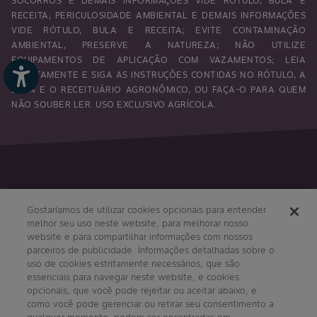
SOCORROS E DEMAIS INFORMAÇÕES VIDE RÓTULO, BULA E
RECEITA; PERICULOSIDADE AMBIENTAL E DEMAIS INFORMAÇÕES
VIDE RÓTULO, BULA E RECEITA; EVITE CONTAMINAÇÃO
AMBIENTAL, PRESERVE A NATUREZA; NÃO UTILIZE
EQUIPAMENTOS DE APLICAÇÃO COM VAZAMENTOS; LEIA
ATENTAMENTE E SIGA AS INSTRUÇÕES CONTIDAS NO RÓTULO, A
BULA E O RECEITUÁRIO AGRONÔMICO, OU FAÇA-O PARA QUEM
NÃO SOUBER LER. USO EXCLUSIVO AGRÍCOLA.
Siga-nos
Gostaríamos de utilizar cookies opcionais para entender
melhor seu uso neste website, para melhorar nosso
website e para compartilhar informações com nossos
parceiros de publicidade. Informações detalhadas sobre o
uso de cookies estritamente necessários, que são
essenciais para navegar neste website, e cookies
opcionais, que você pode rejeitar ou aceitar abaixo, e
como você pode gerenciar ou retirar seu consentimento a