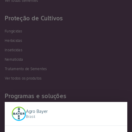
Ver todas sementes
Proteção de Cultivos
Fungicidas
Herbicidas
Inseticidas
Nematicida
Tratamento de Sementes
Ver todos os produtos
Programas e soluções
Agricultura Digital
Agro Bayer
Brasil
Fieldview™
VAlora Milho