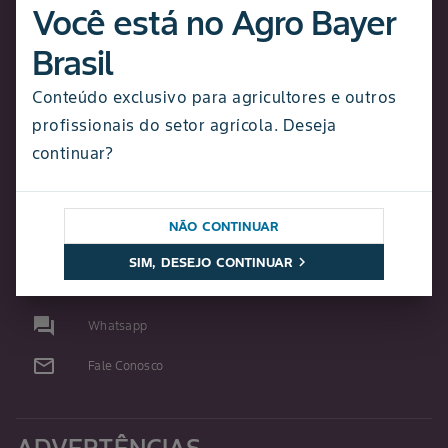
Você está no Agro Bayer
Pro Carbono
Brasil
Bayer Directo
Seeds Experience
Conteúdo exclusivo para agricultores e outros
profissionais do setor agrícola. Deseja
Sobre a Bayer
continuar?
Sala de Imprensa
Conteúdos Agro
NÃO CONTINUAR
Converse Bayer:
chevron_right
SIM, DESEJO CONTINUAR
support_agent
0800 0115 560
question_answer
Whatsapp
mail_outline
Fale Conosco