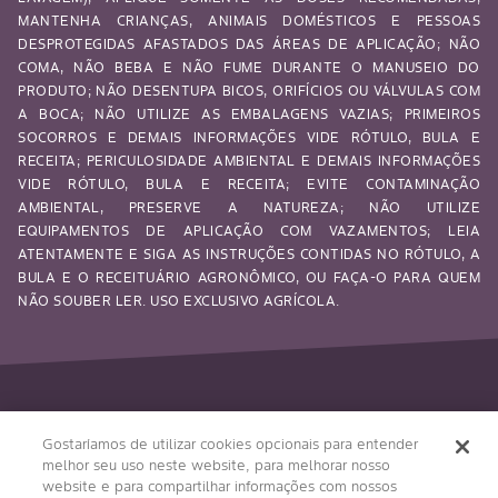
MANTENHA CRIANÇAS, ANIMAIS DOMÉSTICOS E PESSOAS
DESPROTEGIDAS AFASTADOS DAS ÁREAS DE APLICAÇÃO; NÃO
COMA, NÃO BEBA E NÃO FUME DURANTE O MANUSEIO DO
PRODUTO; NÃO DESENTUPA BICOS, ORIFÍCIOS OU VÁLVULAS COM
A BOCA; NÃO UTILIZE AS EMBALAGENS VAZIAS; PRIMEIROS
SOCORROS E DEMAIS INFORMAÇÕES VIDE RÓTULO, BULA E
RECEITA; PERICULOSIDADE AMBIENTAL E DEMAIS INFORMAÇÕES
VIDE RÓTULO, BULA E RECEITA; EVITE CONTAMINAÇÃO
AMBIENTAL, PRESERVE A NATUREZA; NÃO UTILIZE
EQUIPAMENTOS DE APLICAÇÃO COM VAZAMENTOS; LEIA
ATENTAMENTE E SIGA AS INSTRUÇÕES CONTIDAS NO RÓTULO, A
BULA E O RECEITUÁRIO AGRONÔMICO, OU FAÇA-O PARA QUEM
NÃO SOUBER LER. USO EXCLUSIVO AGRÍCOLA.
Siga-nos
Gostaríamos de utilizar cookies opcionais para entender
melhor seu uso neste website, para melhorar nosso
website e para compartilhar informações com nossos