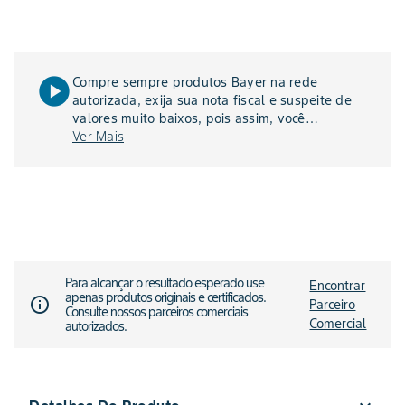
play_circle
Compre sempre produtos Bayer na rede
autorizada, exija sua nota fiscal e suspeite de
valores muito baixos, pois assim, você
agricultor, evita produtos falsificados e garante
Ver Mais
a sua segurança, a de sua família e de sua
lavoura - confira o vídeo acima
Para alcançar o resultado esperado use
Encontrar
apenas produtos originais e certificados.
info_outline
Parceiro
Consulte nossos parceiros comerciais
Comercial
autorizados.