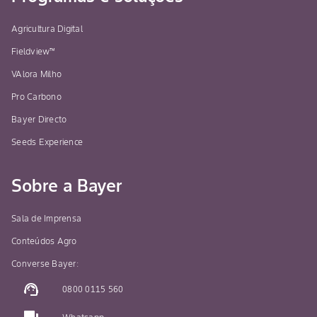
Agricultura Digital
Fieldview™
VAlora Milho
Pro Carbono
Bayer Directo
Seeds Experience
Sobre a Bayer
Sala de Imprensa
Conteúdos Agro
Converse Bayer:
support_agent
0800 0115 560