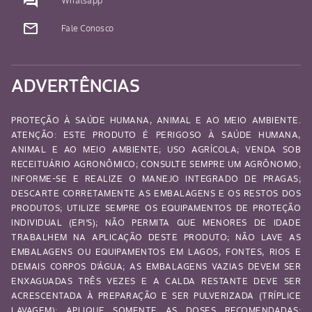
question_answer
Whatsapp
mail_outline
Fale Conosco
ADVERTÊNCIAS
PROTEÇÃO À SAÚDE HUMANA, ANIMAL E AO MEIO AMBIENTE.
ATENÇÃO: ESTE PRODUTO É PERIGOSO À SAÚDE HUMANA,
ANIMAL E AO MEIO AMBIENTE; USO AGRÍCOLA; VENDA SOB
RECEITUÁRIO AGRONÔMICO; CONSULTE SEMPRE UM AGRÔNOMO;
INFORME-SE E REALIZE O MANEJO INTEGRADO DE PRAGAS;
DESCARTE CORRETAMENTE AS EMBALAGENS E OS RESTOS DOS
PRODUTOS; UTILIZE SEMPRE OS EQUIPAMENTOS DE PROTEÇÃO
INDIVIDUAL (EPI’S); NÃO PERMITA QUE MENORES DE IDADE
TRABALHEM NA APLICAÇÃO DESTE PRODUTO; NÃO LAVE AS
EMBALAGENS OU EQUIPAMENTOS EM LAGOS, FONTES, RIOS E
DEMAIS CORPOS D’ÁGUA; AS EMBALAGENS VAZIAS DEVEM SER
ENXAGUADAS TRÊS VEZES E A CALDA RESTANTE DEVE SER
ACRESCENTADA À PREPARAÇÃO E SER PULVERIZADA (TRÍPLICE
LAVAGEM); APLIQUE SOMENTE AS DOSES RECOMENDADAS;