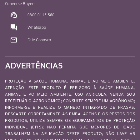
Converse Bayer:
support_agent
0800 0115 560
question_answer
Whatsapp
mail_outline
Fale Conosco
ADVERTÊNCIAS
PROTEÇÃO À SAÚDE HUMANA, ANIMAL E AO MEIO AMBIENTE.
ATENÇÃO: ESTE PRODUTO É PERIGOSO À SAÚDE HUMANA,
ANIMAL E AO MEIO AMBIENTE; USO AGRÍCOLA; VENDA SOB
RECEITUÁRIO AGRONÔMICO; CONSULTE SEMPRE UM AGRÔNOMO;
INFORME-SE E REALIZE O MANEJO INTEGRADO DE PRAGAS;
DESCARTE CORRETAMENTE AS EMBALAGENS E OS RESTOS DOS
PRODUTOS; UTILIZE SEMPRE OS EQUIPAMENTOS DE PROTEÇÃO
INDIVIDUAL (EPI’S); NÃO PERMITA QUE MENORES DE IDADE
TRABALHEM NA APLICAÇÃO DESTE PRODUTO; NÃO LAVE AS