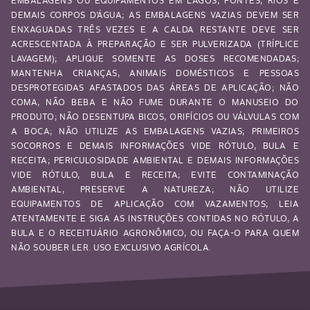
EMBALAGENS OU EQUIPAMENTOS EM LAGOS, FONTES, RIOS E
DEMAIS CORPOS D’ÁGUA; AS EMBALAGENS VAZIAS DEVEM SER
ENXAGUADAS TRÊS VEZES E A CALDA RESTANTE DEVE SER
ACRESCENTADA À PREPARAÇÃO E SER PULVERIZADA (TRÍPLICE
LAVAGEM); APLIQUE SOMENTE AS DOSES RECOMENDADAS;
MANTENHA CRIANÇAS, ANIMAIS DOMÉSTICOS E PESSOAS
DESPROTEGIDAS AFASTADOS DAS ÁREAS DE APLICAÇÃO; NÃO
COMA, NÃO BEBA E NÃO FUME DURANTE O MANUSEIO DO
PRODUTO; NÃO DESENTUPA BICOS, ORIFÍCIOS OU VÁLVULAS COM
A BOCA; NÃO UTILIZE AS EMBALAGENS VAZIAS; PRIMEIROS
SOCORROS E DEMAIS INFORMAÇÕES VIDE RÓTULO, BULA E
RECEITA; PERICULOSIDADE AMBIENTAL E DEMAIS INFORMAÇÕES
VIDE RÓTULO, BULA E RECEITA; EVITE CONTAMINAÇÃO
AMBIENTAL, PRESERVE A NATUREZA; NÃO UTILIZE
EQUIPAMENTOS DE APLICAÇÃO COM VAZAMENTOS; LEIA
ATENTAMENTE E SIGA AS INSTRUÇÕES CONTIDAS NO RÓTULO, A
BULA E O RECEITUÁRIO AGRONÔMICO, OU FAÇA-O PARA QUEM
NÃO SOUBER LER. USO EXCLUSIVO AGRÍCOLA.