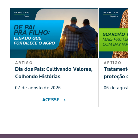
ARTIGO
ARTIGO
Dia dos Pais: Cultivando Valores,
Tratamento de
Colhendo Histórias
proteção exclu
07 de agosto de 2026
06 de agosto de
ACESSE
AC
chevron_right