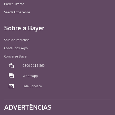
Bayer Directo
Seeds Experience
Sobre a Bayer
Sala de Imprensa
Conteúdos Agro
Converse Bayer:
support_agent
0800 0115 560
question_answer
Whatsapp
mail_outline
Fale Conosco
ADVERTÊNCIAS