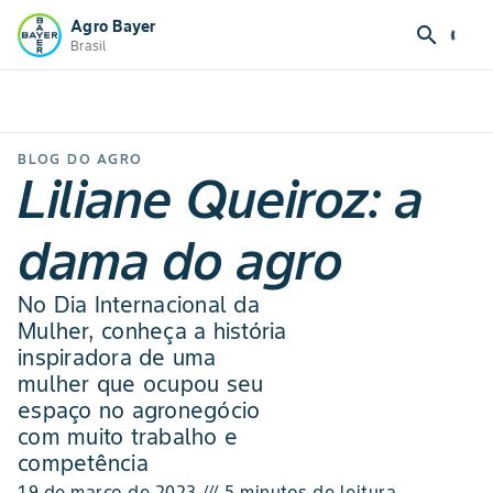
Agro Bayer
search
Brasil
BLOG DO AGRO
Liliane Queiroz: a
dama do agro
No Dia Internacional da
Mulher, conheça a história
inspiradora de uma
mulher que ocupou seu
espaço no agronegócio
com muito trabalho e
competência
19 de março de 2023 /// 5 minutos de leitura