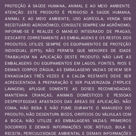
PROTEÇÃO À SAÚDE HUMANA, ANIMAL E AO MEIO AMBIENTE.
ATENÇÃO: ESTE PRODUTO É PERIGOSO À SAÚDE HUMANA,
ANIMAL E AO MEIO AMBIENTE; USO AGRÍCOLA; VENDA SOB
RECEITUÁRIO AGRONÔMICO; CONSULTE SEMPRE UM AGRÔNOMO;
INFORME-SE E REALIZE O MANEJO INTEGRADO DE PRAGAS;
DESCARTE CORRETAMENTE AS EMBALAGENS E OS RESTOS DOS
PRODUTOS; UTILIZE SEMPRE OS EQUIPAMENTOS DE PROTEÇÃO
INDIVIDUAL (EPI’S); NÃO PERMITA QUE MENORES DE IDADE
TRABALHEM NA APLICAÇÃO DESTE PRODUTO; NÃO LAVE AS
EMBALAGENS OU EQUIPAMENTOS EM LAGOS, FONTES, RIOS E
DEMAIS CORPOS D’ÁGUA; AS EMBALAGENS VAZIAS DEVEM SER
ENXAGUADAS TRÊS VEZES E A CALDA RESTANTE DEVE SER
ACRESCENTADA À PREPARAÇÃO E SER PULVERIZADA (TRÍPLICE
LAVAGEM); APLIQUE SOMENTE AS DOSES RECOMENDADAS;
MANTENHA CRIANÇAS, ANIMAIS DOMÉSTICOS E PESSOAS
DESPROTEGIDAS AFASTADOS DAS ÁREAS DE APLICAÇÃO; NÃO
COMA, NÃO BEBA E NÃO FUME DURANTE O MANUSEIO DO
PRODUTO; NÃO DESENTUPA BICOS, ORIFÍCIOS OU VÁLVULAS COM
A BOCA; NÃO UTILIZE AS EMBALAGENS VAZIAS; PRIMEIROS
SOCORROS E DEMAIS INFORMAÇÕES VIDE RÓTULO, BULA E
RECEITA; PERICULOSIDADE AMBIENTAL E DEMAIS INFORMAÇÕES