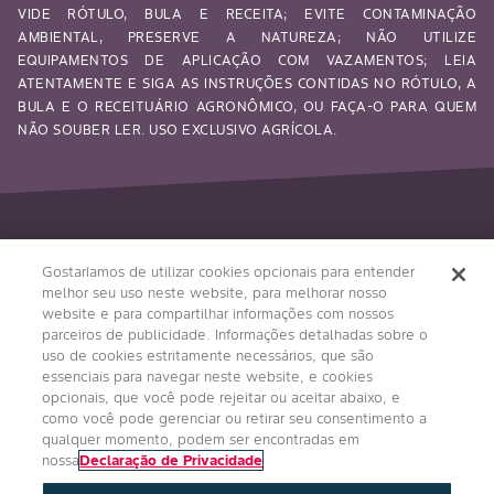
VIDE RÓTULO, BULA E RECEITA; EVITE CONTAMINAÇÃO
AMBIENTAL, PRESERVE A NATUREZA; NÃO UTILIZE
EQUIPAMENTOS DE APLICAÇÃO COM VAZAMENTOS; LEIA
ATENTAMENTE E SIGA AS INSTRUÇÕES CONTIDAS NO RÓTULO, A
BULA E O RECEITUÁRIO AGRONÔMICO, OU FAÇA-O PARA QUEM
NÃO SOUBER LER. USO EXCLUSIVO AGRÍCOLA.
Siga-nos
Gostaríamos de utilizar cookies opcionais para entender
melhor seu uso neste website, para melhorar nosso
website e para compartilhar informações com nossos
parceiros de publicidade. Informações detalhadas sobre o
uso de cookies estritamente necessários, que são
essenciais para navegar neste website, e cookies
opcionais, que você pode rejeitar ou aceitar abaixo, e
como você pode gerenciar ou retirar seu consentimento a
qualquer momento, podem ser encontradas em
Condições Gerais
Política de Privacidade
nossa
Declaração de Privacidade
Regulamento Impulso Bayer