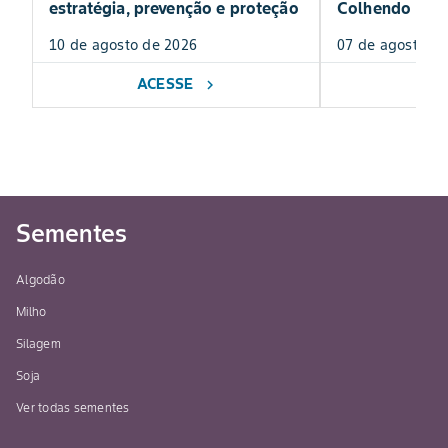
estratégia, prevenção e proteção
Colhendo Hist
10 de agosto de 2026
07 de agosto de
ACESSE
AC
chevron_right
Sementes
Algodão
Milho
Silagem
Soja
Ver todas sementes