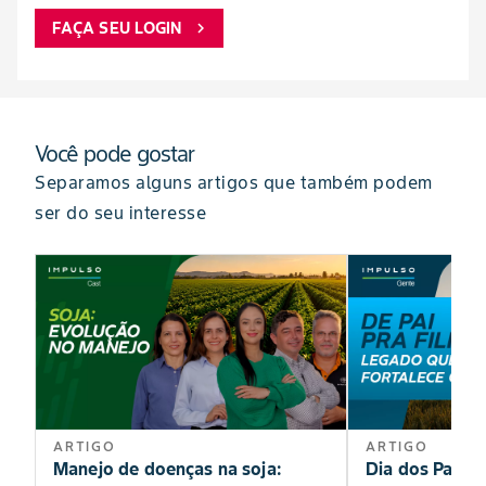
FAÇA SEU LOGIN
chevron_right
Você pode gostar
Separamos alguns artigos que também podem
ser do seu interesse
ARTIGO
ARTIGO
Manejo de doenças na soja:
Dia dos Pais: 