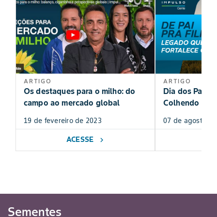
ARTIGO
ARTIGO
Os destaques para o milho: do
Dia dos Pais: 
campo ao mercado global
Colhendo Hist
19 de fevereiro de 2023
07 de agosto de
ACESSE
AC
chevron_right
Sementes