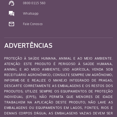
support_agent
0800 0115 560
question_answer
Whatsapp
mail_outline
Fale Conosco
ADVERTÊNCIAS
PROTEÇÃO À SAÚDE HUMANA, ANIMAL E AO MEIO AMBIENTE.
ATENÇÃO: ESTE PRODUTO É PERIGOSO À SAÚDE HUMANA,
ANIMAL E AO MEIO AMBIENTE; USO AGRÍCOLA; VENDA SOB
RECEITUÁRIO AGRONÔMICO; CONSULTE SEMPRE UM AGRÔNOMO;
INFORME-SE E REALIZE O MANEJO INTEGRADO DE PRAGAS;
DESCARTE CORRETAMENTE AS EMBALAGENS E OS RESTOS DOS
PRODUTOS; UTILIZE SEMPRE OS EQUIPAMENTOS DE PROTEÇÃO
INDIVIDUAL (EPI’S); NÃO PERMITA QUE MENORES DE IDADE
TRABALHEM NA APLICAÇÃO DESTE PRODUTO; NÃO LAVE AS
EMBALAGENS OU EQUIPAMENTOS EM LAGOS, FONTES, RIOS E
DEMAIS CORPOS D’ÁGUA; AS EMBALAGENS VAZIAS DEVEM SER