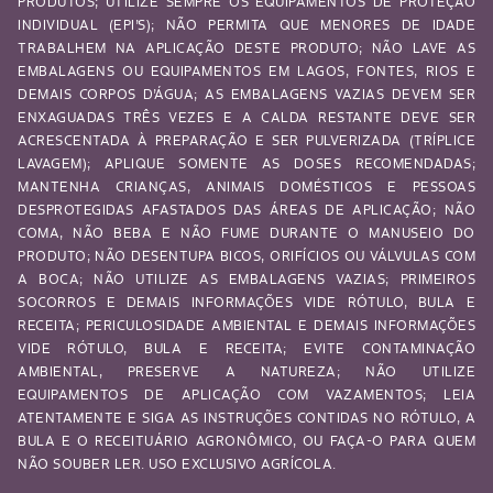
PRODUTOS; UTILIZE SEMPRE OS EQUIPAMENTOS DE PROTEÇÃO
INDIVIDUAL (EPI’S); NÃO PERMITA QUE MENORES DE IDADE
TRABALHEM NA APLICAÇÃO DESTE PRODUTO; NÃO LAVE AS
EMBALAGENS OU EQUIPAMENTOS EM LAGOS, FONTES, RIOS E
DEMAIS CORPOS D’ÁGUA; AS EMBALAGENS VAZIAS DEVEM SER
ENXAGUADAS TRÊS VEZES E A CALDA RESTANTE DEVE SER
ACRESCENTADA À PREPARAÇÃO E SER PULVERIZADA (TRÍPLICE
LAVAGEM); APLIQUE SOMENTE AS DOSES RECOMENDADAS;
MANTENHA CRIANÇAS, ANIMAIS DOMÉSTICOS E PESSOAS
DESPROTEGIDAS AFASTADOS DAS ÁREAS DE APLICAÇÃO; NÃO
COMA, NÃO BEBA E NÃO FUME DURANTE O MANUSEIO DO
PRODUTO; NÃO DESENTUPA BICOS, ORIFÍCIOS OU VÁLVULAS COM
A BOCA; NÃO UTILIZE AS EMBALAGENS VAZIAS; PRIMEIROS
SOCORROS E DEMAIS INFORMAÇÕES VIDE RÓTULO, BULA E
RECEITA; PERICULOSIDADE AMBIENTAL E DEMAIS INFORMAÇÕES
VIDE RÓTULO, BULA E RECEITA; EVITE CONTAMINAÇÃO
AMBIENTAL, PRESERVE A NATUREZA; NÃO UTILIZE
EQUIPAMENTOS DE APLICAÇÃO COM VAZAMENTOS; LEIA
ATENTAMENTE E SIGA AS INSTRUÇÕES CONTIDAS NO RÓTULO, A
BULA E O RECEITUÁRIO AGRONÔMICO, OU FAÇA-O PARA QUEM
NÃO SOUBER LER. USO EXCLUSIVO AGRÍCOLA.