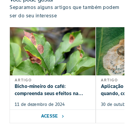
Separamos alguns artigos que também podem
ser do seu interesse
ARTIGO
ARTIGO
Bicho-mineiro do café:
Aplicação de i
compreenda seus efeitos na
quando, como 
agricultura e na economia
para combater
11 de dezembro de 2024
30 de outubro d
ACESSE
AC
chevron_right