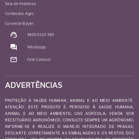
Sala de Imprensa
Conteúdos Agro
Converse Bayer:
support_agent
0800 0115 560
question_answer
Whatsapp
mail_outline
Fale Conosco
ADVERTÊNCIAS
PROTEÇÃO À SAÚDE HUMANA, ANIMAL E AO MEIO AMBIENTE.
ATENÇÃO: ESTE PRODUTO É PERIGOSO À SAÚDE HUMANA,
ANIMAL E AO MEIO AMBIENTE; USO AGRÍCOLA; VENDA SOB
RECEITUÁRIO AGRONÔMICO; CONSULTE SEMPRE UM AGRÔNOMO;
INFORME-SE E REALIZE O MANEJO INTEGRADO DE PRAGAS;
DESCARTE CORRETAMENTE AS EMBALAGENS E OS RESTOS DOS