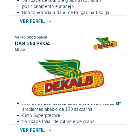
Sanidade de colmo e grãos associada a
posicionamento e manejo
Boa tolerância a dano de Pulgão na Espiga
VER PERFIL
chevron_right
Verão Subtropical
DKB 260 PRO4
Milho
Híbrido de boa estabilidade e competitividade em
ambientes abaixo de 150 sacos/ha
Ciclo Superprecoce
Sanidade foliar de colmo e de grãos
VER PERFIL
chevron_right