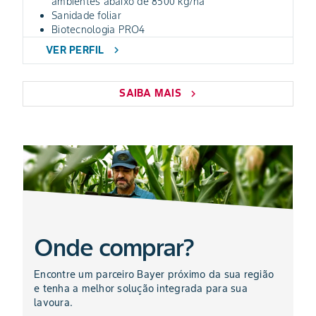
ambientes abaixo de 8500 kg/ha
Sanidade foliar
Biotecnologia PRO4
VER PERFIL
chevron_right
SAIBA MAIS
chevron_right
Onde comprar?
Encontre um parceiro Bayer próximo da sua região
e tenha a melhor solução integrada para sua
lavoura.