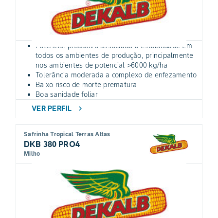
Potencial produtivo associado a estabilidade em
todos os ambientes de produção, principalmente
nos ambientes de potencial >6000 kg/ha
Tolerância moderada a complexo de enfezamento
Baixo risco de morte prematura
Boa sanidade foliar
VER PERFIL
chevron_right
Safrinha Tropical Terras Altas
DKB 380 PRO4
Milho