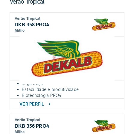
Verão Tropical
Verão Tropical
DKB 358 PRO4
Milho
Segurança
Estabilidade e produtividade
Biotecnologia PRO4
VER PERFIL
chevron_right
Verão Tropical
DKB 356 PRO4
Milho