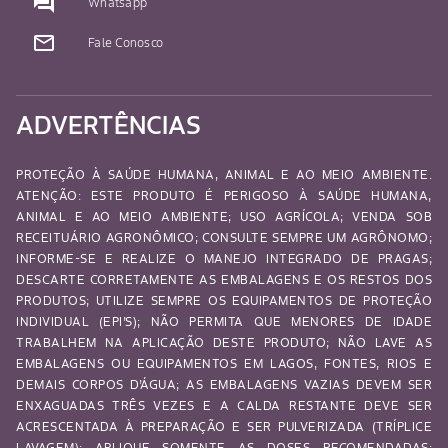
question_answer
Whatsapp
mail_outline
Fale Conosco
ADVERTÊNCIAS
PROTEÇÃO À SAÚDE HUMANA, ANIMAL E AO MEIO AMBIENTE.
ATENÇÃO: ESTE PRODUTO É PERIGOSO À SAÚDE HUMANA,
ANIMAL E AO MEIO AMBIENTE; USO AGRÍCOLA; VENDA SOB
RECEITUÁRIO AGRONÔMICO; CONSULTE SEMPRE UM AGRÔNOMO;
INFORME-SE E REALIZE O MANEJO INTEGRADO DE PRAGAS;
DESCARTE CORRETAMENTE AS EMBALAGENS E OS RESTOS DOS
PRODUTOS; UTILIZE SEMPRE OS EQUIPAMENTOS DE PROTEÇÃO
INDIVIDUAL (EPI’S); NÃO PERMITA QUE MENORES DE IDADE
TRABALHEM NA APLICAÇÃO DESTE PRODUTO; NÃO LAVE AS
EMBALAGENS OU EQUIPAMENTOS EM LAGOS, FONTES, RIOS E
DEMAIS CORPOS D’ÁGUA; AS EMBALAGENS VAZIAS DEVEM SER
ENXAGUADAS TRÊS VEZES E A CALDA RESTANTE DEVE SER
ACRESCENTADA À PREPARAÇÃO E SER PULVERIZADA (TRÍPLICE
LAVAGEM); APLIQUE SOMENTE AS DOSES RECOMENDADAS;