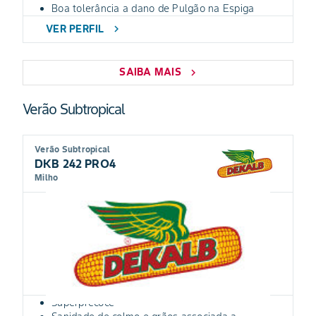
Boa tolerância a dano de Pulgão na Espiga
VER PERFIL
chevron_right
SAIBA MAIS
chevron_right
Verão Subtropical
Verão Subtropical
DKB 242 PRO4
Milho
Superprecoce