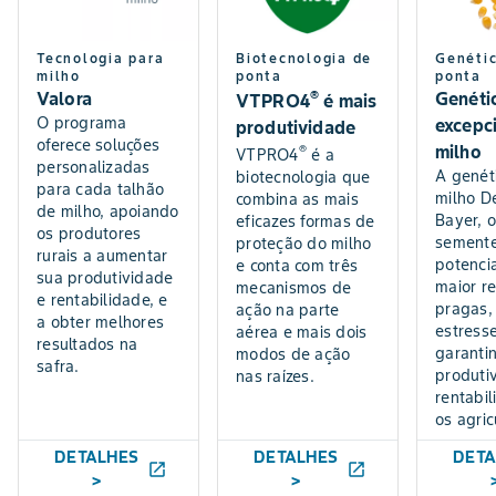
Tecnologia para
Biotecnologia de
Genéti
milho
ponta
ponta
®
Valora
Genéti
VTPRO4
é mais
O programa
excepc
produtividade
oferece soluções
milho
®
VTPRO4
é a
personalizadas
A genét
biotecnologia que
para cada talhão
milho D
combina as mais
de milho, apoiando
Bayer, o
eficazes formas de
os produtores
semente
proteção do milho
rurais a aumentar
potenci
e conta com três
sua produtividade
maior re
mecanismos de
e rentabilidade, e
pragas,
ação na parte
a obter melhores
estresse
aérea e mais dois
resultados na
garanti
modos de ação
safra.
produti
nas raízes.
rentabi
os agric
DETALHES
DETALHES
DETA
launch
launch
>
>