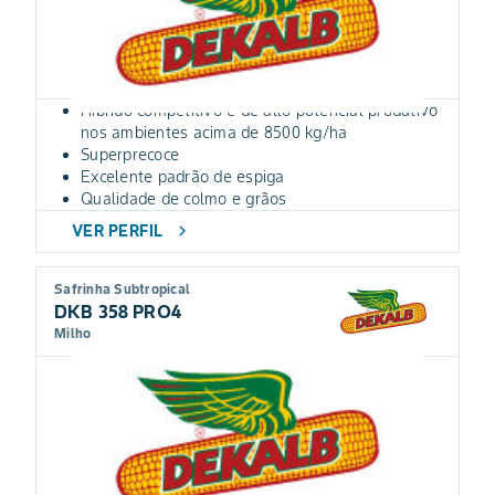
Híbrido competitivo e de alto potencial produtivo
nos ambientes acima de 8500 kg/ha
Superprecoce
Excelente padrão de espiga
Qualidade de colmo e grãos
VER PERFIL
chevron_right
Safrinha Subtropical
DKB 358 PRO4
Milho