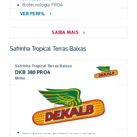
Biotecnologia PRO4
VER PERFIL
chevron_right
SAIBA MAIS
chevron_right
Safrinha Tropical Terras Baixas
Safrinha Tropical Terras Baixas
DKB 380 PRO4
Milho
Bom potencial produtivo com ampla