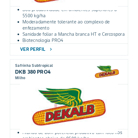
Boa produtividade em ambientes superiores a
5500 kg/ha
Moderadamente tolerante ao complexo de
enfezamento
Sanidade foliar a Mancha branca HT e Cercospora
Biotecnologia PRO4
VER PERFIL
chevron_right
Safrinha Subtropical
DKB 380 PRO4
Milho
Híbrido de bom potencial produtivo com foco nos