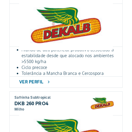
Híbrido de alto potencial produtivo associado a
estabilidade desde que alocado nos ambientes
>5500 kg/ha
Ciclo precoce
Tolerância a Mancha Branca e Cercospora
VER PERFIL
chevron_right
Safrinha Subtropical
DKB 260 PRO4
Milho