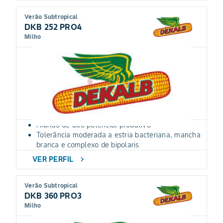
Verão Subtropical
DKB 252 PRO4
Milho
Híbrido de alto potencial produtivo
Tolerância moderada a estria bacteriana, mancha
branca e complexo de bipolaris
VER PERFIL
chevron_right
Verão Subtropical
DKB 360 PRO3
Milho