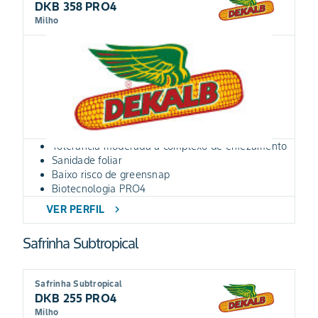
DKB 358 PRO4
Milho
Tolerância moderada a complexo de enfezamento
Sanidade foliar
Baixo risco de greensnap
Biotecnologia PRO4
VER PERFIL
chevron_right
Safrinha Subtropical
Safrinha Subtropical
DKB 255 PRO4
Milho