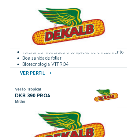
Tolerância moderada a complexo de enfezamento
Boa sanidade foliar
Biotecnologia VTPRO4
VER PERFIL
chevron_right
Verão Tropical
DKB 390 PRO4
Milho