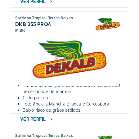
VER PERFIL
chevron_right
Safrinha Tropical Terras Baixas
DKB 255 PRO4
Milho
Híbrido de bom potencial produtivo associado a
necessidade de manejo
Ciclo precoce
Tolerância a Mancha Branca e Cercospora
Baixo risco de grãos ardidos
VER PERFIL
chevron_right
Safrinha Tropical Terras Baixas