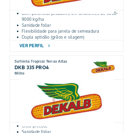
Bom potencial produtivo em ambientes de 6000-
9000 kg/ha
Sanidade foliar
Flexibilidade para janela de semeadura
Dupla aptidão (grãos e silagem)
VER PERFIL
chevron_right
Safrinha Tropical Terras Altas
DKB 335 PRO4
Milho
Ciclo precoce
Sanidade foliar