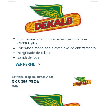
Boa estabilidade em ambientes de potencial
<9000 kg/ha
Tolerância moderada a complexo de enfezamento
Integridade de colmo
Sanidade foliar
VER PERFIL
chevron_right
Safrinha Tropical Terras Altas
DKB 356 PRO4
Milho