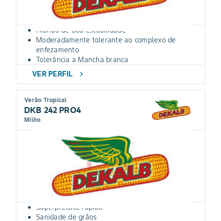
Híbrido de boa estabilidade
Moderadamente tolerante ao complexo de
enfezamento
Tolerância a Mancha branca
VER PERFIL
chevron_right
Verão Tropical
DKB 242 PRO4
Milho
Superprecoce rápido
Sanidade de grãos