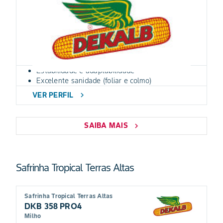
Estabilidade e adaptabilidade
Excelente sanidade (foliar e colmo)
VER PERFIL
chevron_right
SAIBA MAIS
chevron_right
Safrinha Tropical Terras Altas
Safrinha Tropical Terras Altas
DKB 358 PRO4
Milho