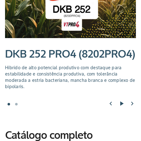
DKB 252 PRO4 (8202PRO4)
)
Híbrido de alto potencial produtivo com destaque para
• 
estabilidade e consistência produtiva, com tolerância
Mo
moderada a estria bacteriana, mancha branca e complexo de
Qu
bipolaris.
chevron_left
play_arrow
chevron_right
Catálogo completo