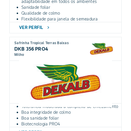
adaptabilidade em todos os ambientes
Sanidade foliar
Qualidade de colmo
Flexibilidade para janela de semeadura
VER PERFIL
chevron_right
Safrinha Tropical Terras Baixas
DKB 356 PRO4
Milho
Tolerância moderada a complexo de enfezamento
Boa integridade de colmo
Boa sanidade foliar
Biotecnologia PRO4