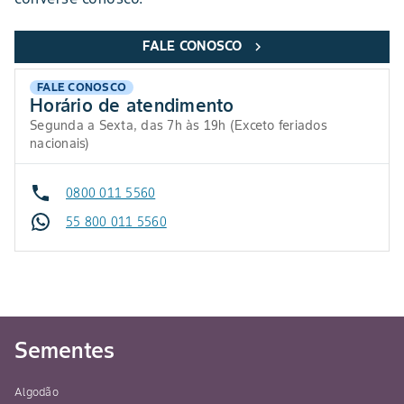
FALE CONOSCO
chevron_right
FALE CONOSCO
Horário de atendimento
Segunda a Sexta, das 7h às 19h (Exceto feriados
nacionais)
0800 011 5560
55 800 011 5560
Sementes
Algodão