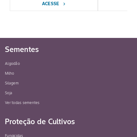
ACESSE
AC
chevron_right
Sementes
Algodão
Milho
Silagem
Soja
Ver todas sementes
Proteção de Cultivos
Fungicidas