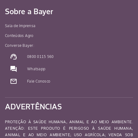
Sobre a Bayer
Sala de Imprensa
Conteúdos Agro
Converse Bayer:
support_agent
0800 0115 560
question_answer
Whatsapp
mail_outline
Fale Conosco
ADVERTÊNCIAS
PROTEÇÃO À SAÚDE HUMANA, ANIMAL E AO MEIO AMBIENTE.
ATENÇÃO: ESTE PRODUTO É PERIGOSO À SAÚDE HUMANA,
ANIMAL E AO MEIO AMBIENTE; USO AGRÍCOLA; VENDA SOB