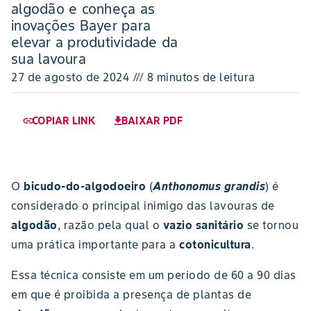
algodão e conheça as
inovações Bayer para
elevar a produtividade da
sua lavoura
27 de agosto de 2024 /// 8 minutos de leitura
COPIAR LINK
BAIXAR PDF
link
download
O
bicudo-do-algodoeiro
(
Anthonomus grandis
) é
considerado o principal inimigo das lavouras de
algodão
, razão pela qual o
vazio sanitário
se tornou
uma prática importante para a
cotonicultura
.
Essa técnica consiste em um período de 60 a 90 dias
em que é proibida a presença de plantas de