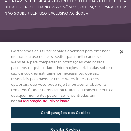
ATENTAMENTE E SIGA AS INSTRUÇÕES CONTIDAS NO RÓTULO, A
BULA E O RECEITUÁRIO AGRONÔMICO, OU FAÇA-O PARA QUEM
NÃO SOUBER LER. USO EXCLUSIVO AGRÍCOLA.
Siga-nos
Gostaríamos de utilizar cookies opcionais para entender
melhor seu uso neste website, para melhorar nosso
website e para compartilhar informações com nossos
parceiros de publicidade. Informações detalhadas sobre o
uso de cookies estritamente necessários, que são
essenciais para navegar neste website, e cookies
opcionais, que você pode rejeitar ou aceitar abaixo, e
como você pode gerenciar ou retirar seu consentimento a
qualquer momento, podem ser encontradas em
Condições Gerais
Política de Privacidade
nossa
Declaração de Privacidade
Regulamento Impulso Bayer
Configurações dos Cookies
Política de Privacidade de Redes Sociais
Imprint
Configurações de Cookies
Rejeitar Cookies