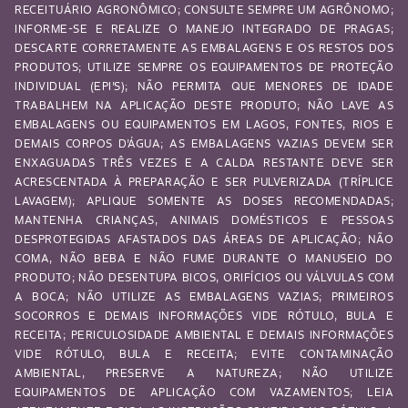
RECEITUÁRIO AGRONÔMICO; CONSULTE SEMPRE UM AGRÔNOMO;
INFORME-SE E REALIZE O MANEJO INTEGRADO DE PRAGAS;
DESCARTE CORRETAMENTE AS EMBALAGENS E OS RESTOS DOS
PRODUTOS; UTILIZE SEMPRE OS EQUIPAMENTOS DE PROTEÇÃO
INDIVIDUAL (EPI’S); NÃO PERMITA QUE MENORES DE IDADE
TRABALHEM NA APLICAÇÃO DESTE PRODUTO; NÃO LAVE AS
EMBALAGENS OU EQUIPAMENTOS EM LAGOS, FONTES, RIOS E
DEMAIS CORPOS D’ÁGUA; AS EMBALAGENS VAZIAS DEVEM SER
ENXAGUADAS TRÊS VEZES E A CALDA RESTANTE DEVE SER
ACRESCENTADA À PREPARAÇÃO E SER PULVERIZADA (TRÍPLICE
LAVAGEM); APLIQUE SOMENTE AS DOSES RECOMENDADAS;
MANTENHA CRIANÇAS, ANIMAIS DOMÉSTICOS E PESSOAS
DESPROTEGIDAS AFASTADOS DAS ÁREAS DE APLICAÇÃO; NÃO
COMA, NÃO BEBA E NÃO FUME DURANTE O MANUSEIO DO
PRODUTO; NÃO DESENTUPA BICOS, ORIFÍCIOS OU VÁLVULAS COM
A BOCA; NÃO UTILIZE AS EMBALAGENS VAZIAS; PRIMEIROS
SOCORROS E DEMAIS INFORMAÇÕES VIDE RÓTULO, BULA E
RECEITA; PERICULOSIDADE AMBIENTAL E DEMAIS INFORMAÇÕES
VIDE RÓTULO, BULA E RECEITA; EVITE CONTAMINAÇÃO
AMBIENTAL, PRESERVE A NATUREZA; NÃO UTILIZE
EQUIPAMENTOS DE APLICAÇÃO COM VAZAMENTOS; LEIA