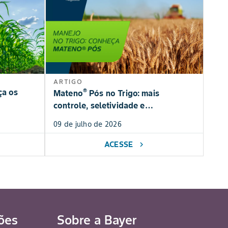
ARTIGO
®
ça os
Mateno
Pós no Trigo: mais
controle, seletividade e
produtividade
09 de julho de 2026
ACESSE
chevron_right
ões
Sobre a Bayer