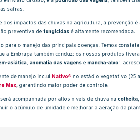
o em Mato Grosso, é a
podridão das vagens
, também ch
as safras.
 e dos impactos das chuvas na agricultura, a prevenção é
ção preventiva de
fungicidas
é altamente recomendada.
o para o manejo das principais doenças. Temos constata
ue a Embrapa também conduz: os nossos produtos tivera
em-asiática
,
anomalia das vagens
e
mancha-alvo
", acres
nte de manejo inclui
Nativo®
no estádio vegetativo (25 a
re Max
,
garantindo maior poder de controle.
a será acompanhada por altos níveis de chuva na
colheita
nuir o acúmulo de umidade e melhorar a aeração da plan