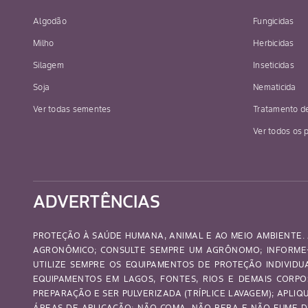
Algodão
Fungicidas
Milho
Herbicidas
Silagem
Inseticidas
Soja
Nematicida
Ver todas sementes
Tratamento d
Ver todos os 
ADVERTÊNCIAS
PROTEÇÃO À SAÚDE HUMANA, ANIMAL E AO MEIO AMBIENTE. 
AGRONÔMICO; CONSULTE SEMPRE UM AGRÔNOMO; INFORME-
UTILIZE SEMPRE OS EQUIPAMENTOS DE PROTEÇÃO INDIVID
EQUIPAMENTOS EM LAGOS, FONTES, RIOS E DEMAIS CORP
PREPARAÇÃO E SER PULVERIZADA (TRÍPLICE LAVAGEM); APL
ÁREAS DE APLICAÇÃO; NÃO COMA, NÃO BEBA E NÃO FUME D