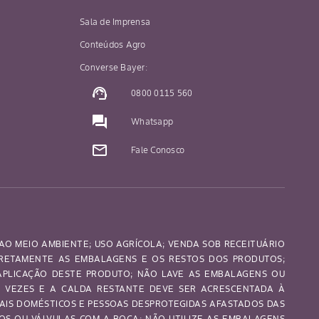
Sala de Imprensa
Conteúdos Agro
Converse Bayer:
support_agent
0800 0115 560
question_answer
Whatsapp
mail_outline
Fale Conosco
AO MEIO AMBIENTE; USO AGRÍCOLA; VENDA SOB RECEITUÁRIO
RRETAMENTE AS EMBALAGENS E OS RESTOS DOS PRODUTOS;
 APLICAÇÃO DESTE PRODUTO; NÃO LAVE AS EMBALAGENS OU
S VEZES E A CALDA RESTANTE DEVE SER ACRESCENTADA À
MAIS DOMÉSTICOS E PESSOAS DESPROTEGIDAS AFASTADOS DAS
OS OU VÁLVULAS COM A BOCA; NÃO UTILIZE AS EMBALAGENS