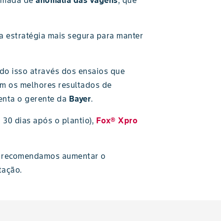
amada de
anomalia das vagens
, que
 a estratégia mais segura para manter
do isso através dos ensaios que
m os melhores resultados de
centa o gerente da
Bayer
.
 30 dias após o plantio),
Fox® Xpro
, recomendamos aumentar o
tação.