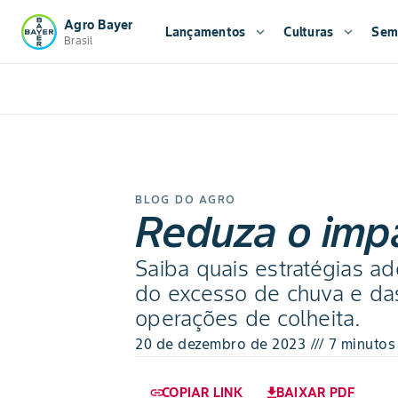
Agro Bayer
Lançamentos
expand_more
Culturas
expand_more
Sem
Brasil
BLOG DO AGRO
Reduza o impa
Saiba quais estratégias ad
do excesso de chuva e das
operações de colheita.
20 de dezembro de 2023 /// 7 minutos 
COPIAR LINK
BAIXAR PDF
link
download