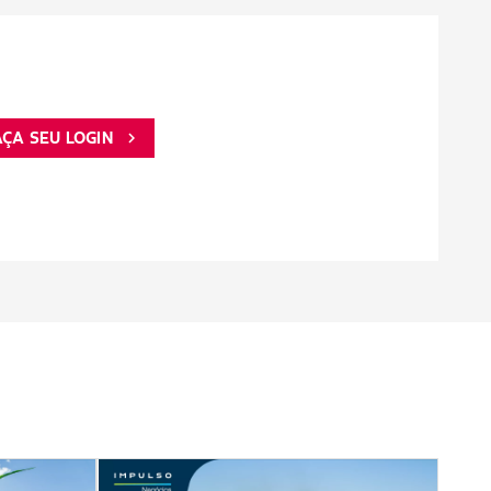
AÇA SEU LOGIN
chevron_right