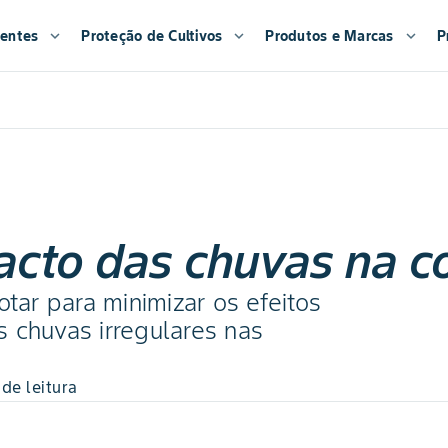
entes
expand_more
Proteção de Cultivos
expand_more
Produtos e Marcas
expand_more
P
cto das chuvas na co
otar para minimizar os efeitos
 chuvas irregulares nas
de leitura