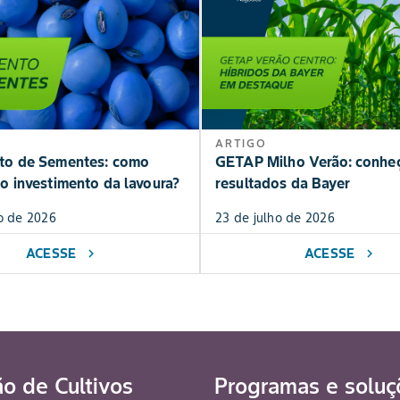
ARTIGO
to de Sementes: como
GETAP Milho Verão: conhe
o investimento da lavoura?
resultados da Bayer
o de 2026
23 de julho de 2026
ACESSE
ACESSE
chevron_right
chevron_right
ão de Cultivos
Programas e soluç