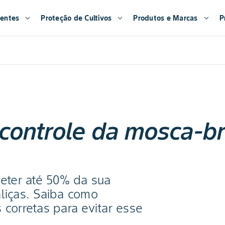
entes
expand_more
Proteção de Cultivos
expand_more
Produtos e Marcas
expand_more
P
 controle da mosca-b
ter até 50% da sua
aliças. Saiba como
 corretas para evitar esse