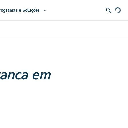
search
rogramas e Soluções
expand_more
ranca em