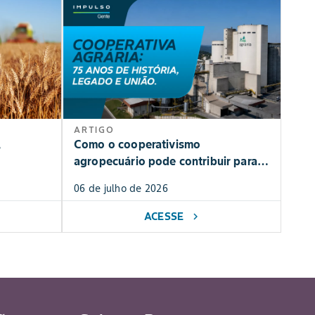
ARTIGO
Como o cooperativismo
s
agropecuário pode contribuir para a
agricultura familiar?
06 de julho de 2026
ACESSE
chevron_right