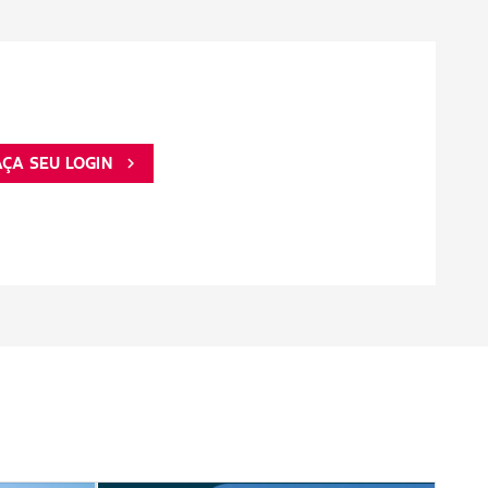
AÇA SEU LOGIN
chevron_right