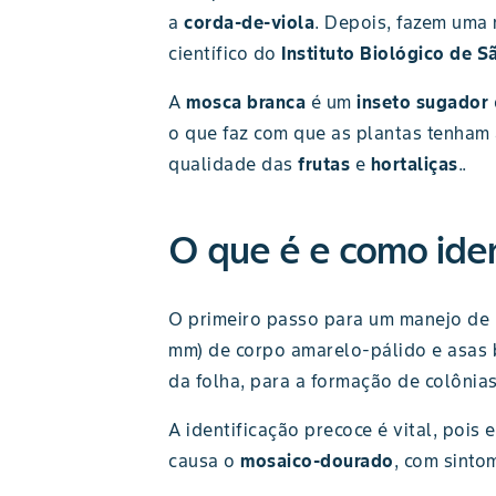
a
corda-de-viola
. Depois, fazem uma 
científico do
Instituto Biológico de S
A
mosca branca
é um
inseto sugador
o que faz com que as plantas tenham 
qualidade das
frutas
e
hortaliças
..
O que é e como iden
O primeiro passo para um manejo de p
mm) de corpo amarelo-pálido e asas b
da folha, para a formação de colônias
A identificação precoce é vital, pois 
causa o
mosaico-dourado
, com sinto