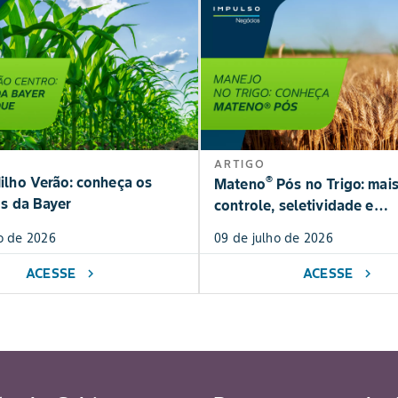
ARTIGO
®
lho Verão: conheça os
Mateno
Pós no Trigo: mai
os da Bayer
controle, seletividade e
produtividade
o de 2026
09 de julho de 2026
ACESSE
ACESSE
chevron_right
chevron_right