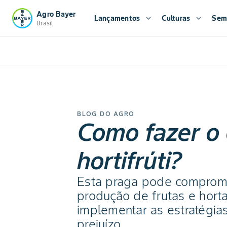
Agro Bayer
Lançamentos
expand_more
Culturas
expand_more
Sem
Brasil
BLOG DO AGRO
Como fazer o
hortifrúti?
Esta praga pode comprome
produção de frutas e hort
implementar as estratégias
prejuízo.