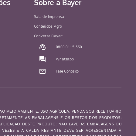
ões
Sobre a Bayer
Sala de Imprensa
Conteúdos Agro
Converse Bayer:
support_agent
0800 0115 560
question_answer
Whatsapp
mail_outline
Fale Conosco
AO MEIO AMBIENTE; USO AGRÍCOLA; VENDA SOB RECEITUÁRIO
RRETAMENTE AS EMBALAGENS E OS RESTOS DOS PRODUTOS;
 APLICAÇÃO DESTE PRODUTO; NÃO LAVE AS EMBALAGENS OU
S VEZES E A CALDA RESTANTE DEVE SER ACRESCENTADA À