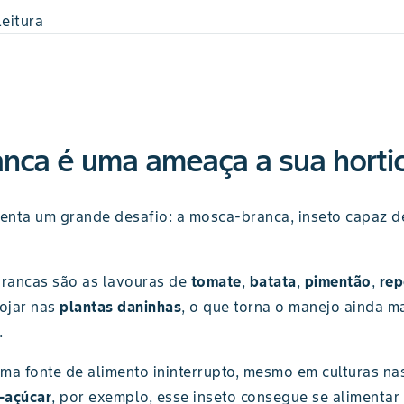
leitura
nca é uma ameaça a sua hortic
renta um grande desafio: a mosca-branca, inseto capaz d
rancas são as lavouras de
tomate
,
batata
,
pimentão
,
rep
ojar nas
plantas daninhas
, o que torna o manejo ainda ma
.
ma fonte de alimento ininterrupto, mesmo em culturas na
-açúcar
, por exemplo, esse inseto consegue se alimenta