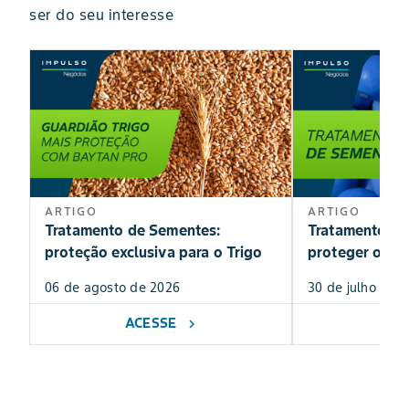
ser do seu interesse
ARTIGO
ARTIGO
Tratamento de Sementes:
Tratamento de
proteção exclusiva para o Trigo
proteger o inv
lavoura?
06 de agosto de 2026
30 de julho de 
ACESSE
AC
chevron_right