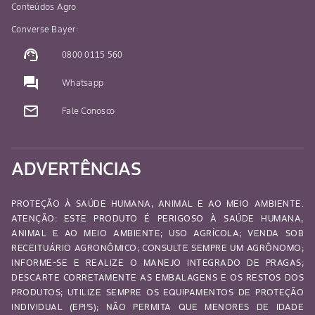
Conteúdos Agro
Converse Bayer:
support_agent
0800 0115 560
question_answer
Whatsapp
mail_outline
Fale Conosco
ADVERTÊNCIAS
PROTEÇÃO À SAÚDE HUMANA, ANIMAL E AO MEIO AMBIENTE.
ATENÇÃO: ESTE PRODUTO É PERIGOSO À SAÚDE HUMANA,
ANIMAL E AO MEIO AMBIENTE; USO AGRÍCOLA; VENDA SOB
RECEITUÁRIO AGRONÔMICO; CONSULTE SEMPRE UM AGRÔNOMO;
INFORME-SE E REALIZE O MANEJO INTEGRADO DE PRAGAS;
DESCARTE CORRETAMENTE AS EMBALAGENS E OS RESTOS DOS
PRODUTOS; UTILIZE SEMPRE OS EQUIPAMENTOS DE PROTEÇÃO
INDIVIDUAL (EPI’S); NÃO PERMITA QUE MENORES DE IDADE