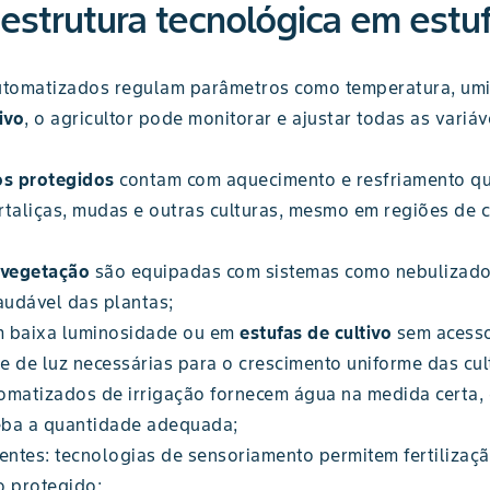
aestrutura tecnológica em estuf
utomatizados regulam parâmetros como temperatura, umida
ivo
, o agricultor pode monitorar e ajustar todas as variá
os protegidos
contam com aquecimento e resfriamento qu
rtaliças, mudas e outras culturas, mesmo em regiões de 
 vegetação
são equipadas com sistemas como nebulizador
udável das plantas;
om baixa luminosidade ou em
estufas de cultivo
sem acesso
e de luz necessárias para o crescimento uniforme das cul
tomatizados de irrigação fornecem água na medida certa,
eba a quantidade adequada;
entes: tecnologias de sensoriamento permitem fertilizaçã
o protegido;