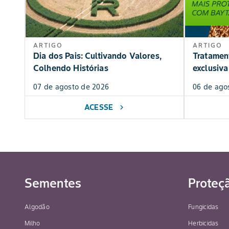
ARTIGO
ARTIGO
Dia dos Pais: Cultivando Valores,
Tratamen
Colhendo Histórias
exclusiva
07 de agosto de 2026
06 de ago
ACESSE
chevron_right
Sementes
Proteç
Algodão
Fungicidas
Milho
Herbicidas