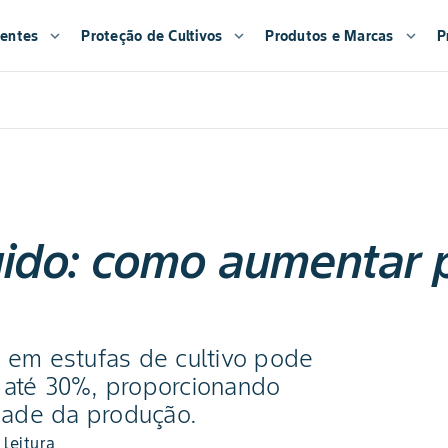
entes
expand_more
Proteção de Cultivos
expand_more
Produtos e Marcas
expand_more
P
gido: como aumentar 
o em estufas de cultivo pode
 até 30%, proporcionando
idade da produção.
 leitura