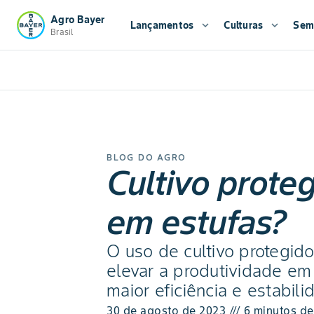
Agro Bayer
Lançamentos
expand_more
Culturas
expand_more
Sem
Brasil
BLOG DO AGRO
Cultivo prote
em estufas?
O uso de cultivo protegid
elevar a produtividade em
maior eficiência e estabil
30 de agosto de 2023 /// 6 minutos de