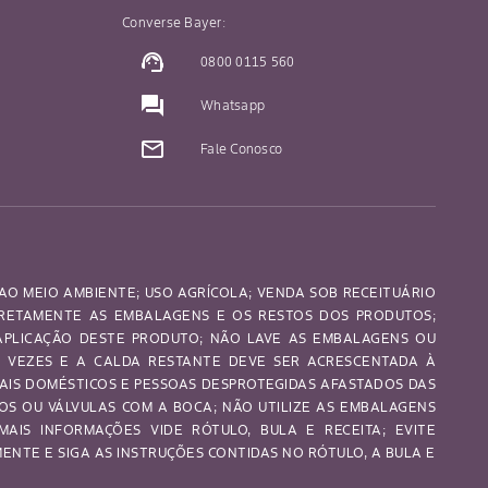
Converse Bayer:
support_agent
0800 0115 560
question_answer
Whatsapp
mail_outline
Fale Conosco
AO MEIO AMBIENTE; USO AGRÍCOLA; VENDA SOB RECEITUÁRIO
RRETAMENTE AS EMBALAGENS E OS RESTOS DOS PRODUTOS;
 APLICAÇÃO DESTE PRODUTO; NÃO LAVE AS EMBALAGENS OU
S VEZES E A CALDA RESTANTE DEVE SER ACRESCENTADA À
MAIS DOMÉSTICOS E PESSOAS DESPROTEGIDAS AFASTADOS DAS
OS OU VÁLVULAS COM A BOCA; NÃO UTILIZE AS EMBALAGENS
MAIS INFORMAÇÕES VIDE RÓTULO, BULA E RECEITA; EVITE
NTE E SIGA AS INSTRUÇÕES CONTIDAS NO RÓTULO, A BULA E