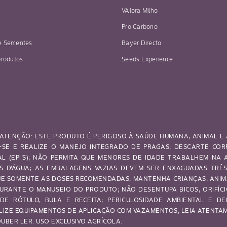
VAlora Milho
Pro Carbono
e Sementes
Bayer Directo
produtos
Seeds Experience
ATENÇÃO: ESTE PRODUTO É PERIGOSO À SAÚDE HUMANA, ANIMAL E 
SE E REALIZE O MANEJO INTEGRADO DE PRAGAS; DESCARTE CO
UAL (EPI’S); NÃO PERMITA QUE MENORES DE IDADE TRABALHEM NA
OS D’ÁGUA; AS EMBALAGENS VAZIAS DEVEM SER ENXAGUADAS TRÊ
IQUE SOMENTE AS DOSES RECOMENDADAS; MANTENHA CRIANÇAS, ANI
URANTE O MANUSEIO DO PRODUTO; NÃO DESENTUPA BICOS, ORIFÍCI
DE RÓTULO, BULA E RECEITA; PERICULOSIDADE AMBIENTAL E DE
LIZE EQUIPAMENTOS DE APLICAÇÃO COM VAZAMENTOS; LEIA ATENTAME
BER LER. USO EXCLUSIVO AGRÍCOLA.