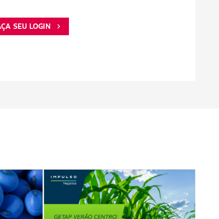
AÇA SEU LOGIN
chevron_right