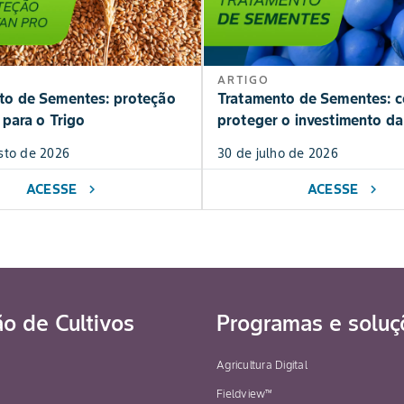
ARTIGO
to de Sementes: proteção
Tratamento de Sementes: 
 para o Trigo
proteger o investimento da
sto de 2026
30 de julho de 2026
ACESSE
ACESSE
chevron_right
chevron_right
ão de Cultivos
Programas e soluç
Agricultura Digital
Fieldview™