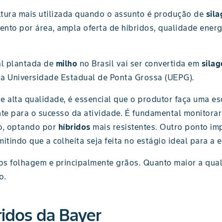
ltura mais utilizada quando o assunto é produção de
sil
ento por área, ampla oferta de híbridos, qualidade energ
al plantada de
milho
no Brasil vai ser convertida em
sila
la Universidade Estadual de Ponta Grossa (UEPG).
e alta qualidade, é essencial que o produtor faça uma esc
nte para o sucesso da atividade. É fundamental monitora
ão, optando por
híbridos
mais resistentes. Outro ponto imp
itindo que a colheita seja feita no estágio ideal para a 
s folhagem e principalmente grãos. Quanto maior a quali
do.
ridos da Bayer