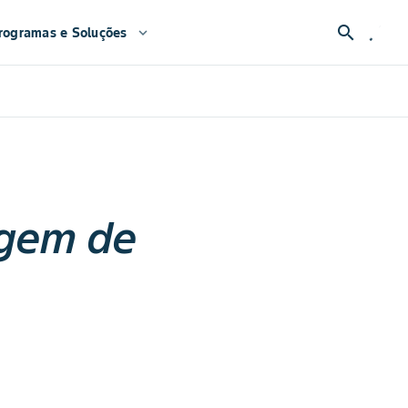
search
rogramas e Soluções
expand_more
agem de