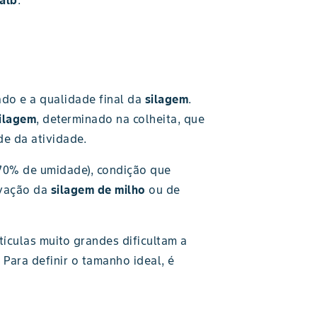
alb
.
ado e a qualidade final da
silagem
.
ilagem
, determinado na colheita, que
e da atividade.
 70% de umidade), condição que
rvação da
silagem de milho
ou de
tículas muito grandes dificultam a
Para definir o tamanho ideal, é