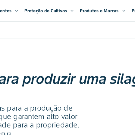
entes
expand_more
Proteção de Cultivos
expand_more
Produtos e Marcas
expand_more
P
ara produzir uma sil
cas para a produção de
que garantem alto valor
idade para a propriedade.
itura