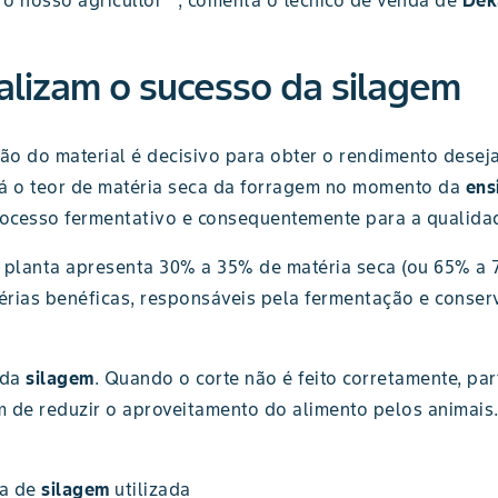
o nosso agricultor" , comenta o técnico de venda de
Dek
alizam o sucesso da silagem
o do material é decisivo para obter o rendimento desej
tá o teor de matéria seca da forragem no momento da
ens
rocesso fermentativo e consequentemente para a qualidad
a planta apresenta 30% a 35% de matéria seca (ou 65% a
érias benéficas, responsáveis pela fermentação e conse
 da
silagem
. Quando o corte não é feito corretamente, par
 de reduzir o aproveitamento do alimento pelos animais. 
na de
silagem
utilizada