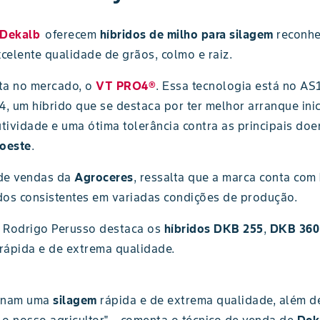
Dekalb
oferecem
híbridos de milho para silagem
reconhe
celente qualidade de grãos, colmo e raiz.
ta no mercado, o
VT PRO4®
. Essa tecnologia está no AS
, um híbrido que se destaca por ter melhor arranque ini
ividade e uma ótima tolerância contra as principais doen
oeste
.
 de vendas da
Agroceres
, ressalta que a marca conta com
ados consistentes em variadas condições de produção.
o Rodrigo Perusso destaca os
híbridos DKB 255
,
DKB 360
rápida e de extrema qualidade.
ionam uma
silagem
rápida e de extrema qualidade, além d