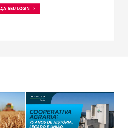
AÇA SEU LOGIN
chevron_right