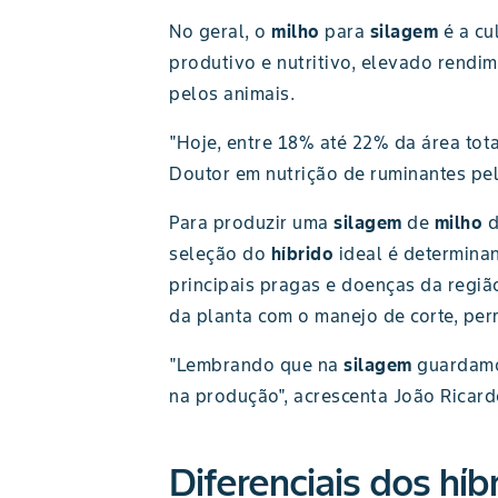
No geral, o
milho
para
silagem
é a cu
produtivo e nutritivo, elevado rendim
pelos animais.
"Hoje, entre 18% até 22% da área tot
Doutor em nutrição de ruminantes pe
Para produzir uma
silagem
de
milho
d
seleção do
híbrido
ideal é determina
principais pragas e doenças da regi
da planta com o manejo de corte, perm
"Lembrando que na
silagem
guardamo
na produção", acrescenta João Ricar
Diferenciais dos híb