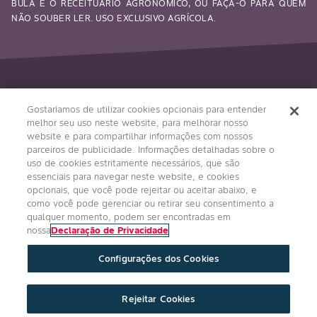
BULA E O RECEITUÁRIO AGRONÔMICO, OU FAÇA-O PARA QUEM
NÃO SOUBER LER. USO EXCLUSIVO AGRÍCOLA.
Siga-nos
Gostaríamos de utilizar cookies opcionais para entender
melhor seu uso neste website, para melhorar nosso
website e para compartilhar informações com nossos
parceiros de publicidade. Informações detalhadas sobre o
uso de cookies estritamente necessários, que são
essenciais para navegar neste website, e cookies
opcionais, que você pode rejeitar ou aceitar abaixo, e
como você pode gerenciar ou retirar seu consentimento a
qualquer momento, podem ser encontradas em
Condições Gerais
Política de Privacidade
nossa
Declaração de Privacidade
Regulamento Impulso Bayer
Configurações dos Cookies
Política de Privacidade de Redes Sociais
Imprint
Configurações de Cookies
Rejeitar Cookies