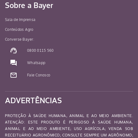
Sobre a Bayer
Sala de Imprensa
Conteúdos Agro
Converse Bayer:
support_agent
0800 0115 560
question_answer
Whatsapp
mail_outline
Fale Conosco
ADVERTÊNCIAS
PROTEÇÃO À SAÚDE HUMANA, ANIMAL E AO MEIO AMBIENTE.
ATENÇÃO: ESTE PRODUTO É PERIGOSO À SAÚDE HUMANA,
ANIMAL E AO MEIO AMBIENTE; USO AGRÍCOLA; VENDA SOB
RECEITUÁRIO AGRONÔMICO; CONSULTE SEMPRE UM AGRÔNOMO;