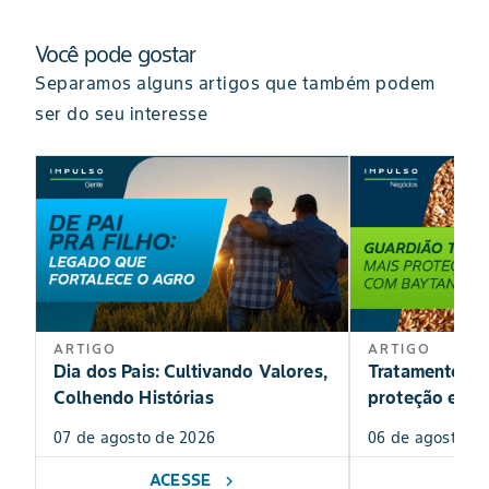
Você pode gostar
Separamos alguns artigos que também podem
ser do seu interesse
ARTIGO
ARTIGO
Dia dos Pais: Cultivando Valores,
Tratamento de
Colhendo Histórias
proteção exclu
07 de agosto de 2026
06 de agosto de
ACESSE
AC
chevron_right