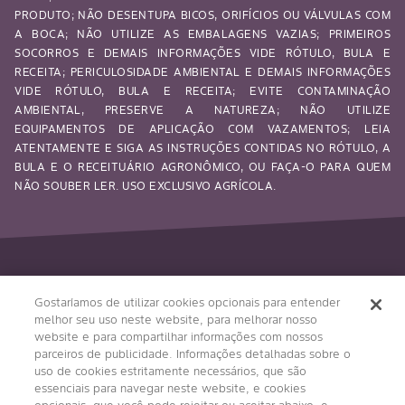
PRODUTO; NÃO DESENTUPA BICOS, ORIFÍCIOS OU VÁLVULAS COM
A BOCA; NÃO UTILIZE AS EMBALAGENS VAZIAS; PRIMEIROS
SOCORROS E DEMAIS INFORMAÇÕES VIDE RÓTULO, BULA E
RECEITA; PERICULOSIDADE AMBIENTAL E DEMAIS INFORMAÇÕES
VIDE RÓTULO, BULA E RECEITA; EVITE CONTAMINAÇÃO
AMBIENTAL, PRESERVE A NATUREZA; NÃO UTILIZE
EQUIPAMENTOS DE APLICAÇÃO COM VAZAMENTOS; LEIA
ATENTAMENTE E SIGA AS INSTRUÇÕES CONTIDAS NO RÓTULO, A
BULA E O RECEITUÁRIO AGRONÔMICO, OU FAÇA-O PARA QUEM
NÃO SOUBER LER. USO EXCLUSIVO AGRÍCOLA.
Siga-nos
Gostaríamos de utilizar cookies opcionais para entender
melhor seu uso neste website, para melhorar nosso
website e para compartilhar informações com nossos
parceiros de publicidade. Informações detalhadas sobre o
uso de cookies estritamente necessários, que são
essenciais para navegar neste website, e cookies