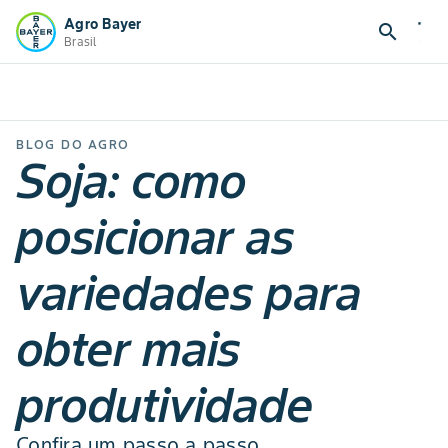
Agro Bayer
search
Brasil
BLOG DO AGRO
Soja: como
posicionar as
variedades para
obter mais
produtividade
Confira um passo a passo