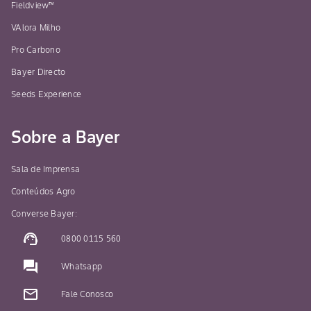
Fieldview™
VAlora Milho
Pro Carbono
Bayer Directo
Seeds Experience
Sobre a Bayer
Sala de Imprensa
Conteúdos Agro
Converse Bayer:
support_agent
0800 0115 560
question_answer
Whatsapp
mail_outline
Fale Conosco