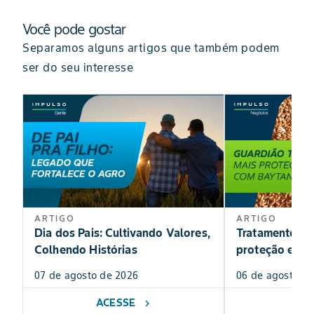
Você pode gostar
Separamos alguns artigos que também podem
ser do seu interesse
ARTIGO
ARTIGO
Dia dos Pais: Cultivando Valores,
Tratamento de
Colhendo Histórias
proteção exclu
07 de agosto de 2026
06 de agosto de
ACESSE
AC
chevron_right