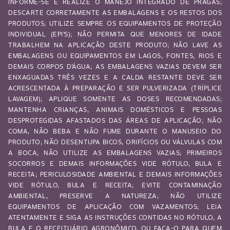
INFORME-SE E REALIZE O MANEJO INTEGRADO DE PRAGAS;
DESCARTE CORRETAMENTE AS EMBALAGENS E OS RESTOS DOS
PRODUTOS; UTILIZE SEMPRE OS EQUIPAMENTOS DE PROTEÇÃO
INDIVIDUAL (EPI’S); NÃO PERMITA QUE MENORES DE IDADE
TRABALHEM NA APLICAÇÃO DESTE PRODUTO; NÃO LAVE AS
EMBALAGENS OU EQUIPAMENTOS EM LAGOS, FONTES, RIOS E
DEMAIS CORPOS D’ÁGUA; AS EMBALAGENS VAZIAS DEVEM SER
ENXAGUADAS TRÊS VEZES E A CALDA RESTANTE DEVE SER
ACRESCENTADA À PREPARAÇÃO E SER PULVERIZADA (TRÍPLICE
LAVAGEM); APLIQUE SOMENTE AS DOSES RECOMENDADAS;
MANTENHA CRIANÇAS, ANIMAIS DOMÉSTICOS E PESSOAS
DESPROTEGIDAS AFASTADOS DAS ÁREAS DE APLICAÇÃO; NÃO
COMA, NÃO BEBA E NÃO FUME DURANTE O MANUSEIO DO
PRODUTO; NÃO DESENTUPA BICOS, ORIFÍCIOS OU VÁLVULAS COM
A BOCA; NÃO UTILIZE AS EMBALAGENS VAZIAS; PRIMEIROS
SOCORROS E DEMAIS INFORMAÇÕES VIDE RÓTULO, BULA E
RECEITA; PERICULOSIDADE AMBIENTAL E DEMAIS INFORMAÇÕES
VIDE RÓTULO, BULA E RECEITA; EVITE CONTAMINAÇÃO
AMBIENTAL, PRESERVE A NATUREZA; NÃO UTILIZE
EQUIPAMENTOS DE APLICAÇÃO COM VAZAMENTOS; LEIA
ATENTAMENTE E SIGA AS INSTRUÇÕES CONTIDAS NO RÓTULO, A
BULA E O RECEITUÁRIO AGRONÔMICO, OU FAÇA-O PARA QUEM