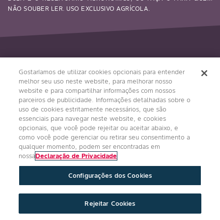
NÃO SOUBER LER. USO EXCLUSIVO AGRÍCOLA.
Siga-nos
Gostaríamos de utilizar cookies opcionais para entender
melhor seu uso neste website, para melhorar nosso
website e para compartilhar informações com nossos
parceiros de publicidade. Informações detalhadas sobre o
uso de cookies estritamente necessários, que são
essenciais para navegar neste website, e cookies
opcionais, que você pode rejeitar ou aceitar abaixo, e
como você pode gerenciar ou retirar seu consentimento a
qualquer momento, podem ser encontradas em
Condições Gerais
Política de Privacidade
nossa
Declaração de Privacidade
Regulamento Impulso Bayer
Configurações dos Cookies
Política de Privacidade de Redes Sociais
Imprint
Configurações de Cookies
Rejeitar Cookies