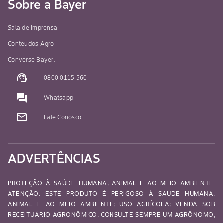
Sobre a Bayer
Sala de Imprensa
Conteúdos Agro
Converse Bayer:
support_agent
0800 0115 560
question_answer
Whatsapp
mail_outline
Fale Conosco
ADVERTÊNCIAS
PROTEÇÃO À SAÚDE HUMANA, ANIMAL E AO MEIO AMBIENTE.
ATENÇÃO: ESTE PRODUTO É PERIGOSO À SAÚDE HUMANA,
ANIMAL E AO MEIO AMBIENTE; USO AGRÍCOLA; VENDA SOB
RECEITUÁRIO AGRONÔMICO; CONSULTE SEMPRE UM AGRÔNOMO;