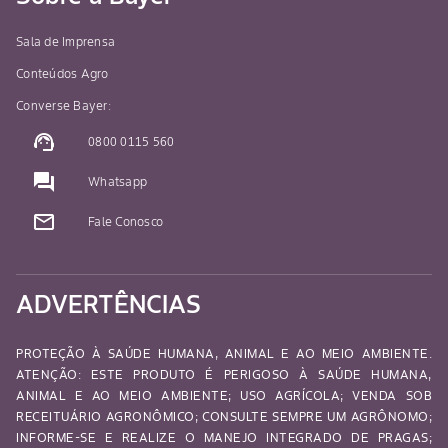
Sala de Imprensa
Conteúdos Agro
Converse Bayer:
support_agent
0800 0115 560
question_answer
Whatsapp
mail_outline
Fale Conosco
ADVERTÊNCIAS
PROTEÇÃO À SAÚDE HUMANA, ANIMAL E AO MEIO AMBIENTE.
ATENÇÃO: ESTE PRODUTO É PERIGOSO À SAÚDE HUMANA,
ANIMAL E AO MEIO AMBIENTE; USO AGRÍCOLA; VENDA SOB
RECEITUÁRIO AGRONÔMICO; CONSULTE SEMPRE UM AGRÔNOMO;
INFORME-SE E REALIZE O MANEJO INTEGRADO DE PRAGAS;