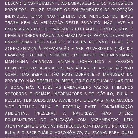
DESCARTE CORRETAMENTE AS EMBALAGENS E OS RESTOS DOS
PRODUTOS; UTILIZE SEMPRE OS EQUIPAMENTOS DE PROTEÇÃO
INDIVIDUAL (EPI’S); NÃO PERMITA QUE MENORES DE IDADE
TRABALHEM NA APLICAÇÃO DESTE PRODUTO; NÃO LAVE AS
EMBALAGENS OU EQUIPAMENTOS EM LAGOS, FONTES, RIOS E
DEMAIS CORPOS D’ÁGUA; AS EMBALAGENS VAZIAS DEVEM SER
ENXAGUADAS TRÊS VEZES E A CALDA RESTANTE DEVE SER
ACRESCENTADA À PREPARAÇÃO E SER PULVERIZADA (TRÍPLICE
LAVAGEM); APLIQUE SOMENTE AS DOSES RECOMENDADAS;
MANTENHA CRIANÇAS, ANIMAIS DOMÉSTICOS E PESSOAS
DESPROTEGIDAS AFASTADOS DAS ÁREAS DE APLICAÇÃO; NÃO
COMA, NÃO BEBA E NÃO FUME DURANTE O MANUSEIO DO
PRODUTO; NÃO DESENTUPA BICOS, ORIFÍCIOS OU VÁLVULAS COM
A BOCA; NÃO UTILIZE AS EMBALAGENS VAZIAS; PRIMEIROS
SOCORROS E DEMAIS INFORMAÇÕES VIDE RÓTULO, BULA E
RECEITA; PERICULOSIDADE AMBIENTAL E DEMAIS INFORMAÇÕES
VIDE RÓTULO, BULA E RECEITA; EVITE CONTAMINAÇÃO
AMBIENTAL, PRESERVE A NATUREZA; NÃO UTILIZE
EQUIPAMENTOS DE APLICAÇÃO COM VAZAMENTOS; LEIA
ATENTAMENTE E SIGA AS INSTRUÇÕES CONTIDAS NO RÓTULO, A
BULA E O RECEITUÁRIO AGRONÔMICO, OU FAÇA-O PARA QUEM