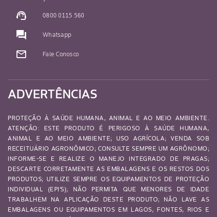
support_agent
0800 0115 560
question_answer
Whatsapp
mail_outline
Fale Conosco
ADVERTÊNCIAS
PROTEÇÃO À SAÚDE HUMANA, ANIMAL E AO MEIO AMBIENTE.
ATENÇÃO: ESTE PRODUTO É PERIGOSO À SAÚDE HUMANA,
ANIMAL E AO MEIO AMBIENTE; USO AGRÍCOLA; VENDA SOB
RECEITUÁRIO AGRONÔMICO; CONSULTE SEMPRE UM AGRÔNOMO;
INFORME-SE E REALIZE O MANEJO INTEGRADO DE PRAGAS;
DESCARTE CORRETAMENTE AS EMBALAGENS E OS RESTOS DOS
PRODUTOS; UTILIZE SEMPRE OS EQUIPAMENTOS DE PROTEÇÃO
INDIVIDUAL (EPI’S); NÃO PERMITA QUE MENORES DE IDADE
TRABALHEM NA APLICAÇÃO DESTE PRODUTO; NÃO LAVE AS
EMBALAGENS OU EQUIPAMENTOS EM LAGOS, FONTES, RIOS E