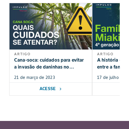
ARTIGO
ARTIGO
Cana-soca: cuidados para evitar
A história de 
a invasão de daninhas no
entre a família
canavial!
21 de março de 2023
17 de julho de 
ACESSE
AC
chevron_right