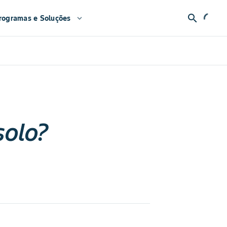
search
rogramas e Soluções
expand_more
solo?