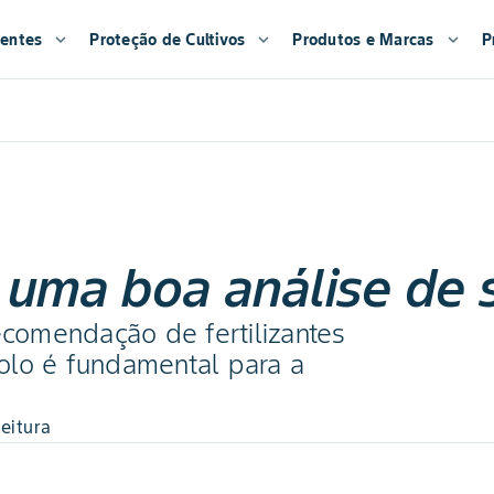
entes
expand_more
Proteção de Cultivos
expand_more
Produtos e Marcas
expand_more
P
 uma boa análise de 
omendação de fertilizantes
olo é fundamental para a
leitura