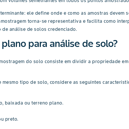
 com volumes semelhantes em todos os pontos amostrado
rminante: ele define onde e como as amostras devem ser 
ostragem torna-se representativa e facilita como inter
o de análise de solos credenciado.
plano para análise de solo?
ostragem do solo consiste em dividir a propriedade em 
 mesmo tipo de solo, considere as seguintes característ
o, baixada ou terreno plano.
ou preto.