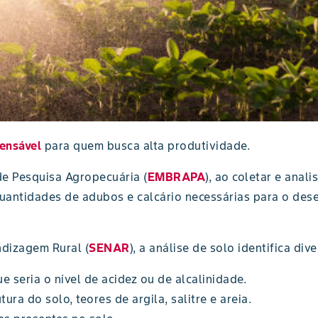
pensável
para quem busca alta produtividade.
de Pesquisa Agropecuária (
EMBRAPA
), ao coletar e anal
antidades de adubos e calcário necessárias para o dese
dizagem Rural (
SENAR
), a análise de solo identifica div
e seria o nível de acidez ou de alcalinidade.
ura do solo, teores de argila, salitre e areia.