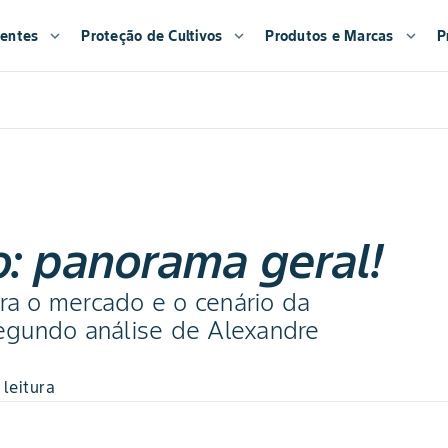
entes
expand_more
Proteção de Cultivos
expand_more
Produtos e Marcas
expand_more
P
o: panorama geral!
ara o mercado e o cenário da
 segundo análise de Alexandre
 leitura