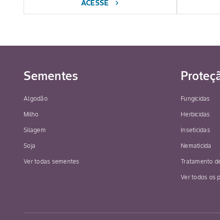
ACESSE
chevron_right
Sementes
Proteç
Algodão
Fungicidas
Milho
Herbicidas
Silagem
Inseticidas
Soja
Nematicida
Ver todas sementes
Tratamento d
Ver todos os 