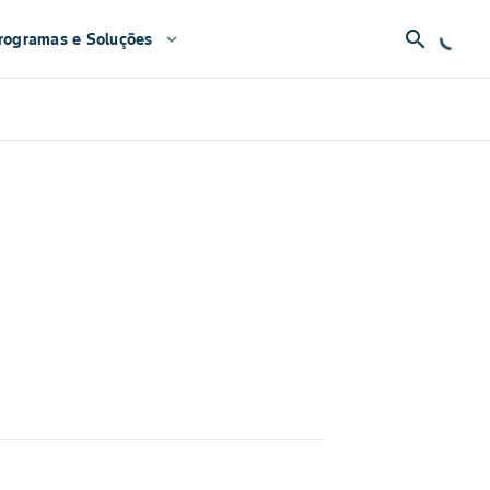
search
rogramas e Soluções
expand_more