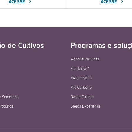
ACESSE
ACESSE
chevron_right
chevron_right
ão de Cultivos
Programas e soluç
Agricultura Digital
Fieldview™
VAlora Milho
Pro Carbono
e Sementes
Bayer Directo
produtos
Seeds Experience