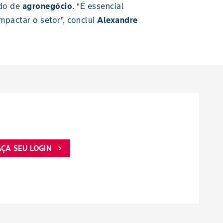
ado de
agronegócio
. “É essencial
pactar o setor”, conclui
Alexandre
AÇA SEU LOGIN
chevron_right