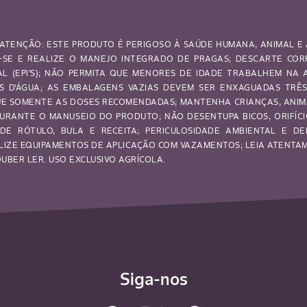
ATENÇÃO: ESTE PRODUTO É PERIGOSO À SAÚDE HUMANA, ANIMAL E 
SE E REALIZE O MANEJO INTEGRADO DE PRAGAS; DESCARTE CO
UAL (EPI’S); NÃO PERMITA QUE MENORES DE IDADE TRABALHEM NA
OS D’ÁGUA; AS EMBALAGENS VAZIAS DEVEM SER ENXAGUADAS TRÊ
IQUE SOMENTE AS DOSES RECOMENDADAS; MANTENHA CRIANÇAS, ANI
URANTE O MANUSEIO DO PRODUTO; NÃO DESENTUPA BICOS, ORIFÍCI
DE RÓTULO, BULA E RECEITA; PERICULOSIDADE AMBIENTAL E DE
LIZE EQUIPAMENTOS DE APLICAÇÃO COM VAZAMENTOS; LEIA ATENTAME
BER LER. USO EXCLUSIVO AGRÍCOLA.
Siga-nos