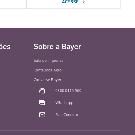
ACESSE
chevron_right
ões
Sobre a Bayer
Sala de Imprensa
Conteúdos Agro
Converse Bayer:
support_agent
0800 0115 560
question_answer
Whatsapp
mail_outline
Fale Conosco