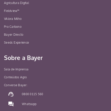
Agricultura Digital
Fieldview™
VAlora Milho
Pro Carbono
Bayer Directo
Seeds Experience
Sobre a Bayer
Sala de Imprensa
Conteúdos Agro
Converse Bayer:
support_agent
0800 0115 560
question_answer
Whatsapp