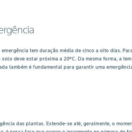
ergência
emergência tem duração média de cinco a oito dias. Para 
o solo deve estar próxima a 20ºC. Da mesma forma, a temp
ada também é fundamental para garantir uma emergência 
gência das plantas. Estende-se até, geralmente, o mome
o, é nessa fase que ocorre o incremento no número de fo