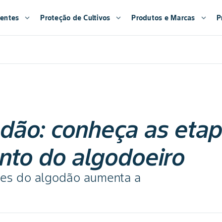
entes
expand_more
Proteção de Cultivos
expand_more
Produtos e Marcas
expand_more
P
dão: conheça as eta
nto do algodoeiro
ases do algodão aumenta a