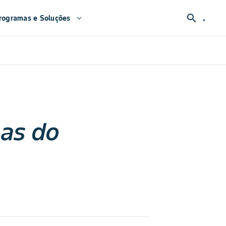
search
rogramas e Soluções
expand_more
pas do