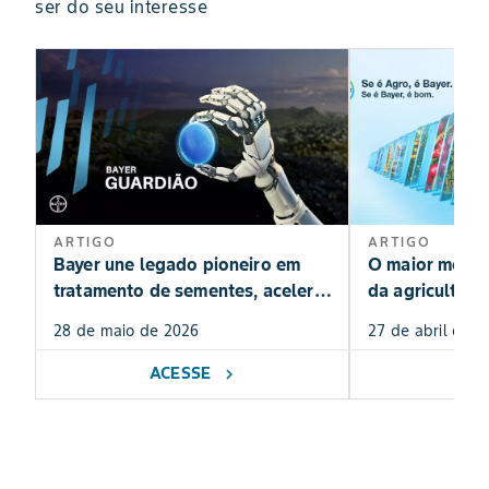
ser do seu interesse
ARTIGO
ARTIGO
Bayer une legado pioneiro em
O maior movim
tratamento de sementes, acelera
da agricultura
a expansão do Guardião no
28 de maio de 2026
27 de abril de 2
Brasil e celebra 15 anos do
SeedGrowth Center!
ACESSE
AC
chevron_right