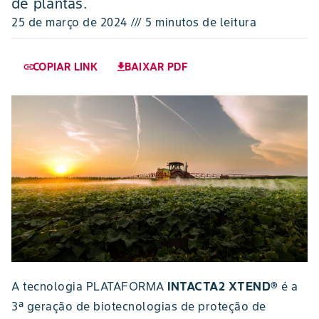
de plantas.
25 de março de 2024 /// 5 minutos de leitura
COPIAR LINK
BAIXAR PDF
link
download
A tecnologia PLATAFORMA
INTACTA2 XTEND®
é a
3ª geração de biotecnologias de proteção de