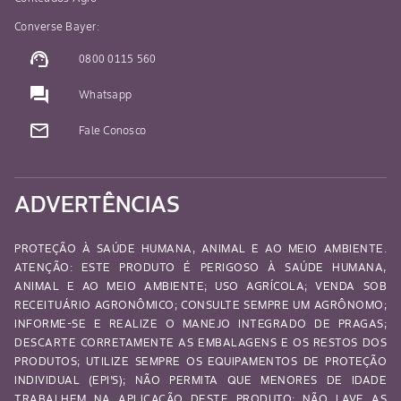
Converse Bayer:
support_agent
0800 0115 560
question_answer
Whatsapp
mail_outline
Fale Conosco
ADVERTÊNCIAS
PROTEÇÃO À SAÚDE HUMANA, ANIMAL E AO MEIO AMBIENTE.
ATENÇÃO: ESTE PRODUTO É PERIGOSO À SAÚDE HUMANA,
ANIMAL E AO MEIO AMBIENTE; USO AGRÍCOLA; VENDA SOB
RECEITUÁRIO AGRONÔMICO; CONSULTE SEMPRE UM AGRÔNOMO;
INFORME-SE E REALIZE O MANEJO INTEGRADO DE PRAGAS;
DESCARTE CORRETAMENTE AS EMBALAGENS E OS RESTOS DOS
PRODUTOS; UTILIZE SEMPRE OS EQUIPAMENTOS DE PROTEÇÃO
INDIVIDUAL (EPI’S); NÃO PERMITA QUE MENORES DE IDADE
TRABALHEM NA APLICAÇÃO DESTE PRODUTO; NÃO LAVE AS